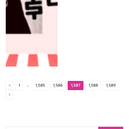
Previous
…
1
1,585
1,586
1,587
1,588
1,589
Next