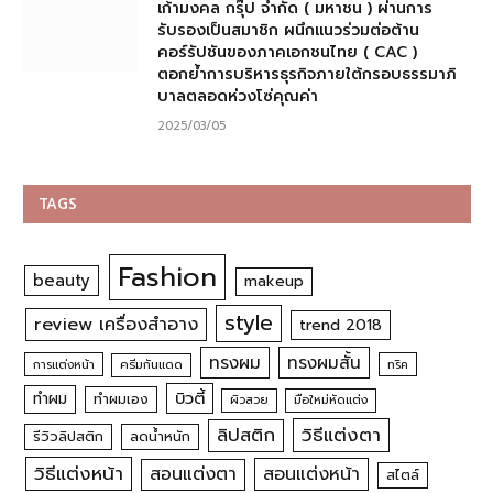
เก้ามงคล กรุ๊ป จำกัด ( มหาชน ) ผ่านการ
รับรองเป็นสมาชิก ผนึกแนวร่วมต่อต้าน
คอร์รัปชันของภาคเอกชนไทย ( CAC )
ตอกย้ำการบริหารธุรกิจภายใต้กรอบธรรมาภิ
บาลตลอดห่วงโซ่คุณค่า
2025/03/05
TAGS
Fashion
beauty
makeup
style
review เครื่องสำอาง
trend 2018
ทรงผม
ทรงผมสั้น
การแต่งหน้า
ครีมกันแดด
ทริค
บิวตี้
ทำผม
ทำผมเอง
ผิวสวย
มือใหม่หัดแต่ง
วิธีแต่งตา
ลิปสติก
รีวิวลิปสติก
ลดน้ำหนัก
วิธีแต่งหน้า
สอนแต่งหน้า
สอนแต่งตา
สไตล์