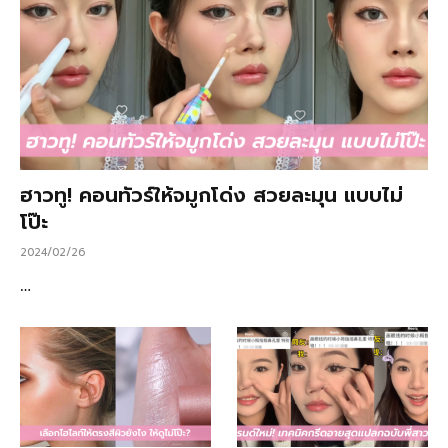
ฮาวทู! คอนทัวร์ให้จมูกโด่ง สวยละมุน แบบไม่
โป๊ะ
2024/02/26
…