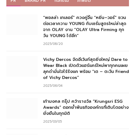
PR
BRAND PR
กิจกรรม
ภาพข่าว
“พอลล่า เทเลอร์” ควงคู่จิ้น “หยิ่น–วอร์” ชวน
ต่อเวลาความ YOUNG กับเซรั่มสูตรใหม่ล่าสุด
จาก OLAY งาน “OLAY Ultra Firming ทุก
วัน YOUNG ได้อีก”
2025/08/20
Vichy Dercos จัดอีเว้นท์สุดยิ่งใหญ่ Dare to
Wear Black เปิดตัวแฮร์แคร์ใหม่พาทุกคนเผย
ลุคดำมั่นใจไร้รังแค พร้อม “เต – ตะวัน Friend
of Vichy Dercos”
2025/06/04
เก้ามงคล กรุ๊ป คว้ารางวัล “Krungsri ESG
Awards” ตอกย้ำพันธกิจองค์กรที่เติบโตอย่าง
ยั่งยืนในทุกมิติ
2025/03/05