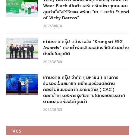
Wear Black เปิดตัวแฮร์แคร์ใหม่พาทุกคนเผย
ลุคดำมั่นใจไร้รังแค พร้อม “เต – ตะวัน Friend
of Vichy Dercos”
2025/06/04
เก้ามงคล กรุ๊ป คว้ารางวัล “Krungsri ESG
Awards” ตอกย้ำพันธกิจองค์กรที่เติบโตอย่าง
ยั่งยืนในทุกมิติ
2025/03/05
เก้ามงคล กรุ๊ป จำกัด ( มหาชน ) ผ่านการ
รับรองเป็นสมาชิก ผนึกแนวร่วมต่อต้าน
คอร์รัปชันของภาคเอกชนไทย ( CAC )
ตอกย้ำการบริหารธุรกิจภายใต้กรอบธรรมาภิ
บาลตลอดห่วงโซ่คุณค่า
2025/03/05
TAGS