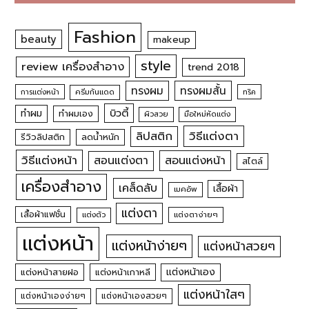
Fashion
beauty
makeup
style
review เครื่องสำอาง
trend 2018
ทรงผม
ทรงผมสั้น
การแต่งหน้า
ครีมกันแดด
ทริค
บิวตี้
ทำผม
ทำผมเอง
ผิวสวย
มือใหม่หัดแต่ง
วิธีแต่งตา
ลิปสติก
รีวิวลิปสติก
ลดน้ำหนัก
วิธีแต่งหน้า
สอนแต่งหน้า
สอนแต่งตา
สไตล์
เครื่องสำอาง
เคล็ดลับ
เสื้อผ้า
เมคอัพ
แต่งตา
เสื้อผ้าแฟชั่น
แต่งตัว
แต่งตาง่ายๆ
แต่งหน้า
แต่งหน้าง่ายๆ
แต่งหน้าสวยๆ
แต่งหน้าเอง
แต่งหน้าสายฝอ
แต่งหน้าเกาหลี
แต่งหน้าใสๆ
แต่งหน้าเองง่ายๆ
แต่งหน้าเองสวยๆ