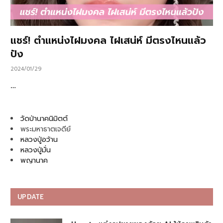
แชร์! ตำแหน่งไฝมงคล ไฝเสน่ห์ มีตรงไหนแล้ว
ปัง
2024/01/29
…
วัดป่านาคนิมิตต์
พระมหาธาตเจดีย์
หลวงปู่อว้าน
หลวงปู่มั่น
พญานาค
UPDATE