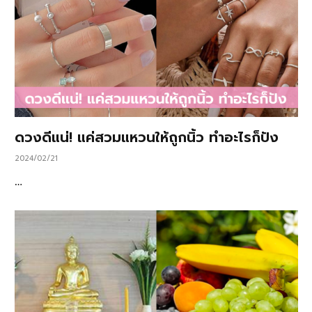
ดวงดีแน่! แค่สวมแหวนให้ถูกนิ้ว ทำอะไรก็ปัง
2024/02/21
…