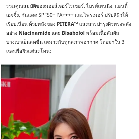
รวมคุณสมบัติของมอยส์เจอร์ไรเซอร์, ไบรท์เทนนิ่ง, แอนตี้
เอจจิ้ง, กันแดด SPF50+ PA++++ และไพรเมอร์ ปรับสีผิวให้
เรียบเนียน ด้วยพลังของ
PITERA™
และสารบำรุงผิวทรงพลัง
อย่าง
Niacinamide และ Bisabolol
พร้อมเนื้อสัมผัส
บางเบาเย็นสดชื่น เหมาะกับทุกสภาพอากาศ โดยมาใน 3
เฉดเพื่อผิวแต่ละโทน: