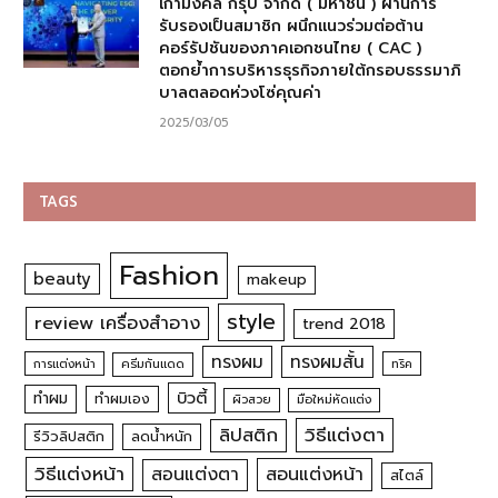
เก้ามงคล กรุ๊ป จำกัด ( มหาชน ) ผ่านการ
รับรองเป็นสมาชิก ผนึกแนวร่วมต่อต้าน
คอร์รัปชันของภาคเอกชนไทย ( CAC )
ตอกย้ำการบริหารธุรกิจภายใต้กรอบธรรมาภิ
บาลตลอดห่วงโซ่คุณค่า
2025/03/05
TAGS
Fashion
beauty
makeup
style
review เครื่องสำอาง
trend 2018
ทรงผม
ทรงผมสั้น
การแต่งหน้า
ครีมกันแดด
ทริค
บิวตี้
ทำผม
ทำผมเอง
ผิวสวย
มือใหม่หัดแต่ง
วิธีแต่งตา
ลิปสติก
รีวิวลิปสติก
ลดน้ำหนัก
วิธีแต่งหน้า
สอนแต่งหน้า
สอนแต่งตา
สไตล์