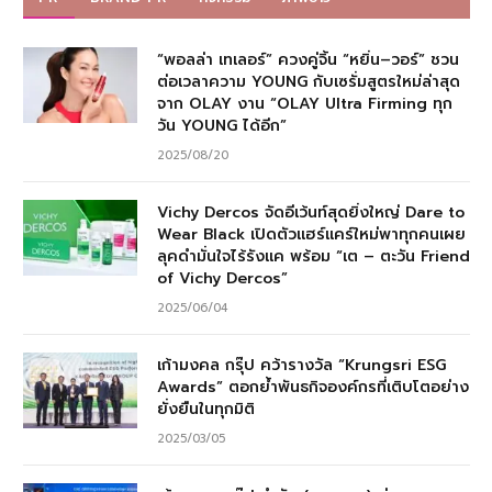
“พอลล่า เทเลอร์” ควงคู่จิ้น “หยิ่น–วอร์” ชวน
ต่อเวลาความ YOUNG กับเซรั่มสูตรใหม่ล่าสุด
จาก OLAY งาน “OLAY Ultra Firming ทุก
วัน YOUNG ได้อีก”
2025/08/20
Vichy Dercos จัดอีเว้นท์สุดยิ่งใหญ่ Dare to
Wear Black เปิดตัวแฮร์แคร์ใหม่พาทุกคนเผย
ลุคดำมั่นใจไร้รังแค พร้อม “เต – ตะวัน Friend
of Vichy Dercos”
2025/06/04
เก้ามงคล กรุ๊ป คว้ารางวัล “Krungsri ESG
Awards” ตอกย้ำพันธกิจองค์กรที่เติบโตอย่าง
ยั่งยืนในทุกมิติ
2025/03/05