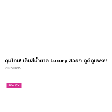
คุมโทน! เล็บสีน้ำตาล Luxury สวยๆ ดูดีดูแพง!!
2022/08/15
BEAUTY