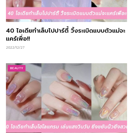
40 ไอเดียทำเล็บไปปาร์ตี้ วิ้งระเบิดแบบตัวแม่จะ
แคร์เพื่อ!!
2022/12/27
BEAUTY