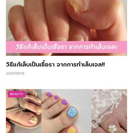
วิธีแก้เล็บเป็นเชื้อรา จากการทำเล็บเจล!!
2023/05/03
BEAUTY