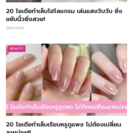
20 ไอเดียทำเล็บโฮโลแกรม เล่นแสงวิบวับ ยิ่ง
ขยับนิ้วยิ่งสวย!
2022/12/21
BEAUTY
20 ไอเดียทำเล็บเรียบหรูดูแพง ไม่ต้องเปลี่ยน
ลายบ่อย!!