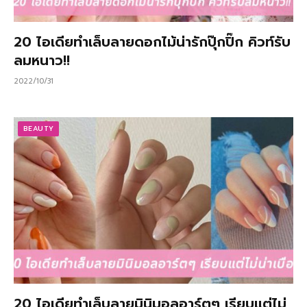
20 ไอเดียทำเล็บลายดอกไม้น่ารักปุ๊กปิ๊ก คิวท์รับ
ลมหนาว!!
2022/10/31
BEAUTY
20 ไอเดียทำเล็บลายมินิมอลอาร์ตๆ เรียบแต่ไม่