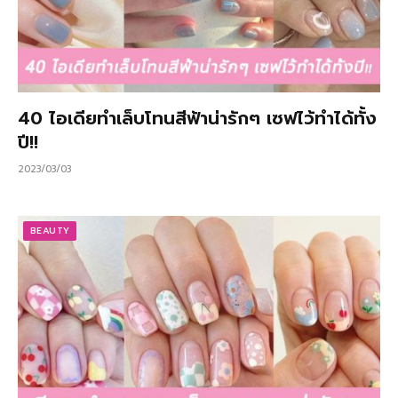
40 ไอเดียทำเล็บโทนสีฟ้าน่ารักๆ เซฟไว้ทำได้ทั้ง
ปี!!
2023/03/03
BEAUTY