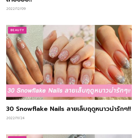
2022/12/09
BEAUTY
30 Snowflake Nails ลายเล็บฤดูหนาวน่ารักๆ!!
2022/11/24