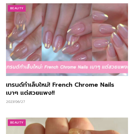
BEAUTY
เทรนด์ทำเล็บใหม่! French Chrome Nails
เบาๆ แต่สวยแพง!!
2023/06/27
BEAUTY