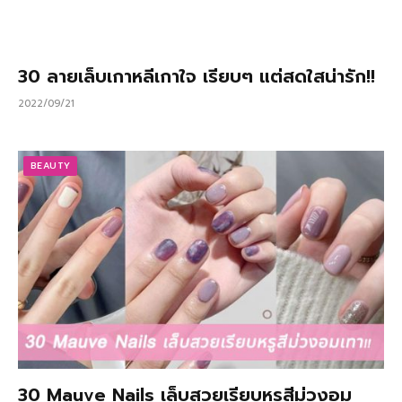
30 ลายเล็บเกาหลีเกาใจ เรียบๆ แต่สดใสน่ารัก!!
2022/09/21
BEAUTY
30 Mauve Nails เล็บสวยเรียบหรูสีม่วงอม