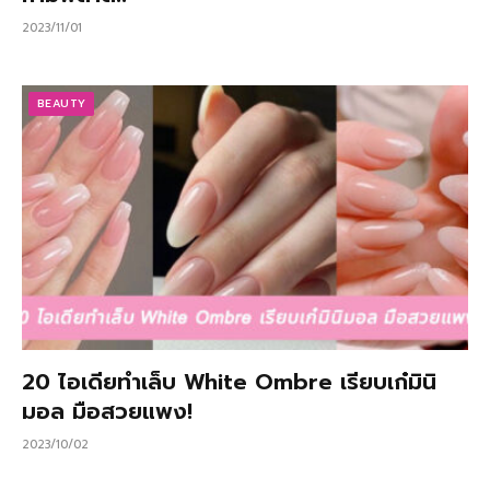
2023/11/01
BEAUTY
20 ไอเดียทำเล็บ White Ombre เรียบเก๋มินิ
มอล มือสวยแพง!
2023/10/02