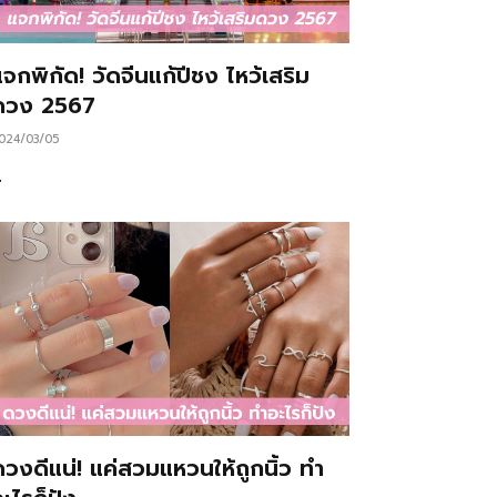
จกพิกัด! วัดจีนแก้ปีชง ไหว้เสริม
ดวง 2567
024/03/05
…
ดวงดีแน่! แค่สวมแหวนให้ถูกนิ้ว ทำ