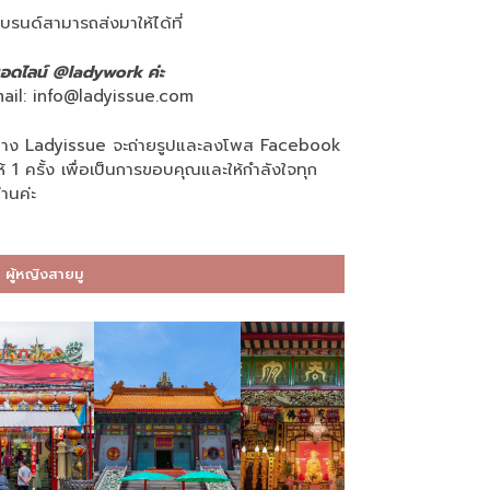
บรนด์สามารถส่งมาให้ได้ที่
อดไลน์ @ladywork ค่ะ
ail:
info@ladyissue.com
าง Ladyissue จะถ่ายรูปและลงโพส Facebook
ห้ 1 ครั้ง เพื่อเป็นการขอบคุณและให้กำลังใจทุก
่านค่ะ
ผู้หญิงสายมู