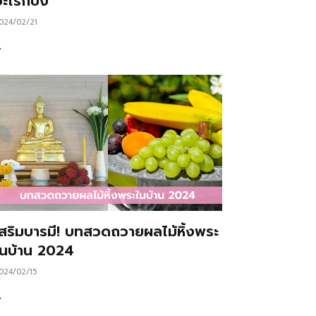
ะไรก็ปัง
024/02/21
…
เสริมบารมี! บทสวดถวายผลไม้หิ้งพระ
ในบ้าน 2024
024/02/15
…