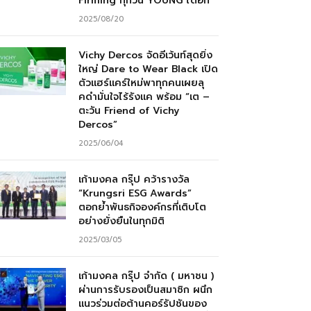
Firming ทุกวัน YOUNG ได้อีก”
2025/08/20
Vichy Dercos จัดอีเว้นท์สุดยิ่ง
ใหญ่ Dare to Wear Black เปิด
ตัวแฮร์แคร์ใหม่พาทุกคนเผยลุ
คดำมั่นใจไร้รังแค พร้อม “เต –
ตะวัน Friend of Vichy
Dercos”
2025/06/04
เก้ามงคล กรุ๊ป คว้ารางวัล
“Krungsri ESG Awards”
ตอกย้ำพันธกิจองค์กรที่เติบโต
อย่างยั่งยืนในทุกมิติ
2025/03/05
เก้ามงคล กรุ๊ป จำกัด ( มหาชน )
ผ่านการรับรองเป็นสมาชิก ผนึก
แนวร่วมต่อต้านคอร์รัปชันของ