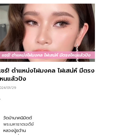
แชร์! ตำแหน่งไฝมงคล ไฝเสน่ห์ มีตรง
ไหนแล้วปัง
024/01/29
…
วัดป่านาคนิมิตต์
พระมหาธาตเจดีย์
หลวงปู่อว้าน