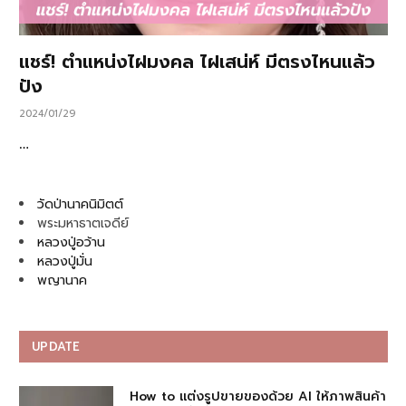
แชร์! ตำแหน่งไฝมงคล ไฝเสน่ห์ มีตรงไหนแล้ว
ปัง
2024/01/29
…
วัดป่านาคนิมิตต์
พระมหาธาตเจดีย์
หลวงปู่อว้าน
หลวงปู่มั่น
พญานาค
UPDATE
How to แต่งรูปขายของด้วย AI ให้ภาพสินค้า