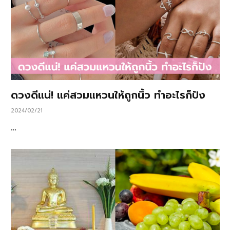
ดวงดีแน่! แค่สวมแหวนให้ถูกนิ้ว ทำอะไรก็ปัง
2024/02/21
…