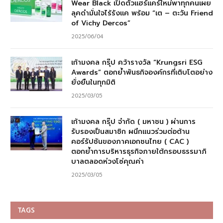
Wear Black เปิดตัวแฮร์แคร์ใหม่พาทุกคนเผย
ลุคดำมั่นใจไร้รังแค พร้อม “เต – ตะวัน Friend
of Vichy Dercos”
2025/06/04
เก้ามงคล กรุ๊ป คว้ารางวัล “Krungsri ESG
Awards” ตอกย้ำพันธกิจองค์กรที่เติบโตอย่าง
ยั่งยืนในทุกมิติ
2025/03/05
เก้ามงคล กรุ๊ป จำกัด ( มหาชน ) ผ่านการ
รับรองเป็นสมาชิก ผนึกแนวร่วมต่อต้าน
คอร์รัปชันของภาคเอกชนไทย ( CAC )
ตอกย้ำการบริหารธุรกิจภายใต้กรอบธรรมาภิ
บาลตลอดห่วงโซ่คุณค่า
2025/03/05
TAGS