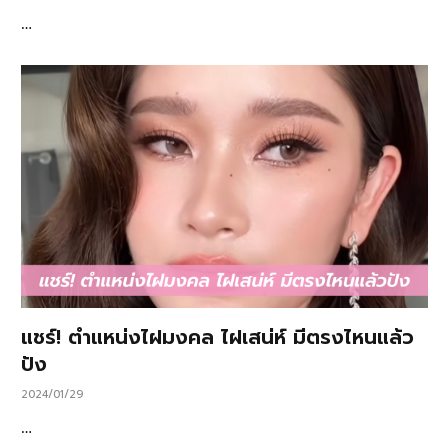
…
แชร์! ตำแหน่งไฝมงคล ไฝเสน่ห์ มีตรงไหนแล้ว
ปัง
2024/01/29
…