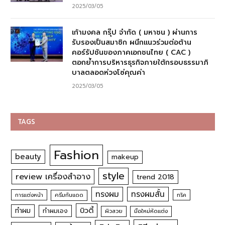
2025/03/05
เก้ามงคล กรุ๊ป จำกัด ( มหาชน ) ผ่านการ
รับรองเป็นสมาชิก ผนึกแนวร่วมต่อต้าน
คอร์รัปชันของภาคเอกชนไทย ( CAC )
ตอกย้ำการบริหารธุรกิจภายใต้กรอบธรรมาภิ
บาลตลอดห่วงโซ่คุณค่า
2025/03/05
TAGS
Fashion
beauty
makeup
style
review เครื่องสำอาง
trend 2018
ทรงผม
ทรงผมสั้น
การแต่งหน้า
ครีมกันแดด
ทริค
บิวตี้
ทำผม
ทำผมเอง
ผิวสวย
มือใหม่หัดแต่ง