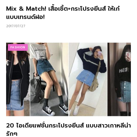
Mix & Match! เสื้อเชิ้ต+กระโปรงยีนส์ ให้เก๋
แบบเทรนด์ฝอ!
2017/07/27
FASHION
20 ไอเดียแฟชั่นกระโปรงยีนส์ แบบสาวเกาหลีน่า
รักๆ