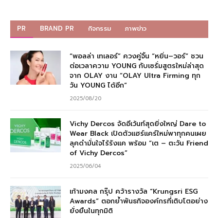
PR
BRAND PR
กิจกรรม
ภาพข่าว
“พอลล่า เทเลอร์” ควงคู่จิ้น “หยิ่น–วอร์” ชวน
ต่อเวลาความ YOUNG กับเซรั่มสูตรใหม่ล่าสุด
จาก OLAY งาน “OLAY Ultra Firming ทุก
วัน YOUNG ได้อีก”
2025/08/20
Vichy Dercos จัดอีเว้นท์สุดยิ่งใหญ่ Dare to
Wear Black เปิดตัวแฮร์แคร์ใหม่พาทุกคนเผย
ลุคดำมั่นใจไร้รังแค พร้อม “เต – ตะวัน Friend
of Vichy Dercos”
2025/06/04
เก้ามงคล กรุ๊ป คว้ารางวัล “Krungsri ESG
Awards” ตอกย้ำพันธกิจองค์กรที่เติบโตอย่าง
ยั่งยืนในทุกมิติ