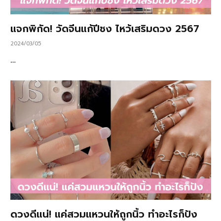
แจกพิกัด! วัดจีนแก้ปีชง ไหว้เสริมดวง 2567
2024/03/05
…
ดวงดีแน่! แค่สวมแหวนให้ถูกนิ้ว ทำอะไรก็ปัง