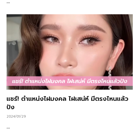
…
แชร์! ตำแหน่งไฝมงคล ไฝเสน่ห์ มีตรงไหนแล้ว
ปัง
2024/01/29
…