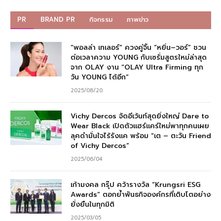
PR
BRAND PR
กิจกรรม
ภาพข่าว
“พอลล่า เทเลอร์” ควงคู่จิ้น “หยิ่น–วอร์” ชวน
ต่อเวลาความ YOUNG กับเซรั่มสูตรใหม่ล่าสุด
จาก OLAY งาน “OLAY Ultra Firming ทุก
วัน YOUNG ได้อีก”
2025/08/20
Vichy Dercos จัดอีเว้นท์สุดยิ่งใหญ่ Dare to
Wear Black เปิดตัวแฮร์แคร์ใหม่พาทุกคนเผย
ลุคดำมั่นใจไร้รังแค พร้อม “เต – ตะวัน Friend
of Vichy Dercos”
2025/06/04
เก้ามงคล กรุ๊ป คว้ารางวัล “Krungsri ESG
Awards” ตอกย้ำพันธกิจองค์กรที่เติบโตอย่าง
ยั่งยืนในทุกมิติ
2025/03/05