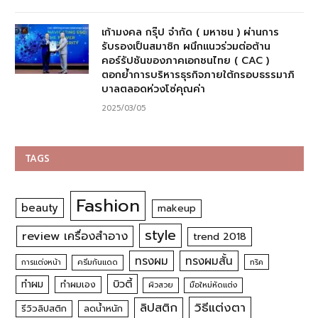
เก้ามงคล กรุ๊ป จำกัด ( มหาชน ) ผ่านการ
รับรองเป็นสมาชิก ผนึกแนวร่วมต่อต้าน
คอร์รัปชันของภาคเอกชนไทย ( CAC )
ตอกย้ำการบริหารธุรกิจภายใต้กรอบธรรมาภิ
บาลตลอดห่วงโซ่คุณค่า
2025/03/05
TAGS
Fashion
beauty
makeup
style
review เครื่องสำอาง
trend 2018
ทรงผม
ทรงผมสั้น
การแต่งหน้า
ครีมกันแดด
ทริค
บิวตี้
ทำผม
ทำผมเอง
ผิวสวย
มือใหม่หัดแต่ง
วิธีแต่งตา
ลิปสติก
รีวิวลิปสติก
ลดน้ำหนัก