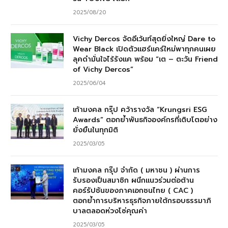
2025/08/20
Vichy Dercos จัดอีเว้นท์สุดยิ่งใหญ่ Dare to
Wear Black เปิดตัวแฮร์แคร์ใหม่พาทุกคนเผย
ลุคดำมั่นใจไร้รังแค พร้อม “เต – ตะวัน Friend
of Vichy Dercos”
2025/06/04
เก้ามงคล กรุ๊ป คว้ารางวัล “Krungsri ESG
Awards” ตอกย้ำพันธกิจองค์กรที่เติบโตอย่าง
ยั่งยืนในทุกมิติ
2025/03/05
เก้ามงคล กรุ๊ป จำกัด ( มหาชน ) ผ่านการ
รับรองเป็นสมาชิก ผนึกแนวร่วมต่อต้าน
คอร์รัปชันของภาคเอกชนไทย ( CAC )
ตอกย้ำการบริหารธุรกิจภายใต้กรอบธรรมาภิ
บาลตลอดห่วงโซ่คุณค่า
2025/03/05