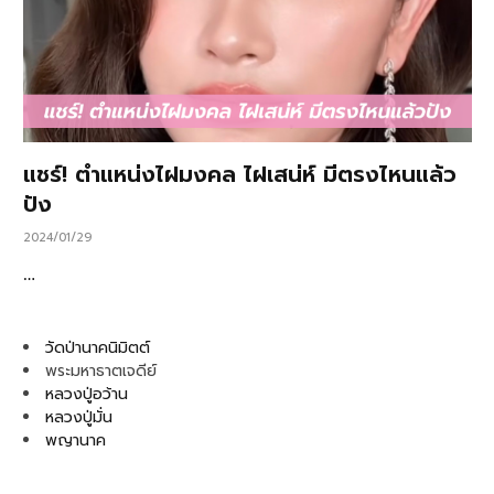
แชร์! ตำแหน่งไฝมงคล ไฝเสน่ห์ มีตรงไหนแล้ว
ปัง
2024/01/29
…
วัดป่านาคนิมิตต์
พระมหาธาตเจดีย์
หลวงปู่อว้าน
หลวงปู่มั่น
พญานาค