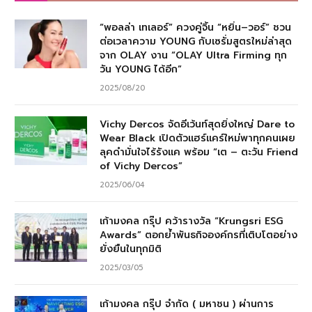
“พอลล่า เทเลอร์” ควงคู่จิ้น “หยิ่น–วอร์” ชวน
ต่อเวลาความ YOUNG กับเซรั่มสูตรใหม่ล่าสุด
จาก OLAY งาน “OLAY Ultra Firming ทุก
วัน YOUNG ได้อีก”
2025/08/20
Vichy Dercos จัดอีเว้นท์สุดยิ่งใหญ่ Dare to
Wear Black เปิดตัวแฮร์แคร์ใหม่พาทุกคนเผย
ลุคดำมั่นใจไร้รังแค พร้อม “เต – ตะวัน Friend
of Vichy Dercos”
2025/06/04
เก้ามงคล กรุ๊ป คว้ารางวัล “Krungsri ESG
Awards” ตอกย้ำพันธกิจองค์กรที่เติบโตอย่าง
ยั่งยืนในทุกมิติ
2025/03/05
เก้ามงคล กรุ๊ป จำกัด ( มหาชน ) ผ่านการ