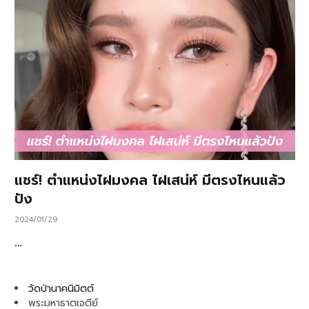
แชร์! ตำแหน่งไฝมงคล ไฝเสน่ห์ มีตรงไหนแล้ว
ปัง
2024/01/29
…
วัดป่านาคนิมิตต์
พระมหาธาตเจดีย์