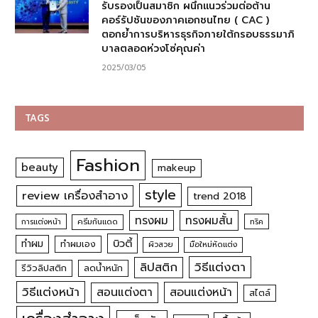
รับรองเป็นสมาชิก ผนึกแนวร่วมต่อต้าน
คอร์รัปชันของภาคเอกชนไทย ( CAC )
ตอกย้ำการบริหารธุรกิจภายใต้กรอบธรรมาภิ
บาลตลอดห่วงโซ่คุณค่า
2025/03/05
TAGS
Fashion
beauty
makeup
style
review เครื่องสำอาง
trend 2018
ทรงผม
ทรงผมสั้น
การแต่งหน้า
ครีมกันแดด
ทริค
บิวตี้
ทำผม
ทำผมเอง
ผิวสวย
มือใหม่หัดแต่ง
วิธีแต่งตา
ลิปสติก
รีวิวลิปสติก
ลดน้ำหนัก
วิธีแต่งหน้า
สอนแต่งหน้า
สอนแต่งตา
สไตล์