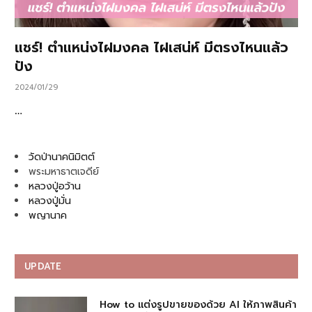
แชร์! ตำแหน่งไฝมงคล ไฝเสน่ห์ มีตรงไหนแล้ว
ปัง
2024/01/29
…
วัดป่านาคนิมิตต์
พระมหาธาตเจดีย์
หลวงปู่อว้าน
หลวงปู่มั่น
พญานาค
UPDATE
How to แต่งรูปขายของด้วย AI ให้ภาพสินค้า