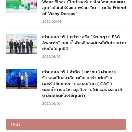
Wear Black เปิดตัวแฮร์แคร์ใหม่พาทุกคนเผย
ลุคดำมั่นใจไร้รังแค พร้อม “เต – ตะวัน Friend
of Vichy Dercos”
2025/06/04
เก้ามงคล กรุ๊ป คว้ารางวัล “Krungsri ESG
Awards” ตอกย้ำพันธกิจองค์กรที่เติบโตอย่าง
ยั่งยืนในทุกมิติ
2025/03/05
เก้ามงคล กรุ๊ป จำกัด ( มหาชน ) ผ่านการ
รับรองเป็นสมาชิก ผนึกแนวร่วมต่อต้าน
คอร์รัปชันของภาคเอกชนไทย ( CAC )
ตอกย้ำการบริหารธุรกิจภายใต้กรอบธรรมาภิ
บาลตลอดห่วงโซ่คุณค่า
2025/03/05
TAGS