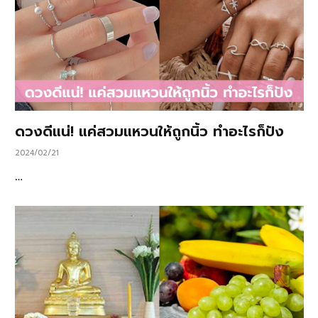
ดวงดีแน่! แค่สวมแหวนให้ถูกนิ้ว ทำอะไรก็ปัง
2024/02/21
…