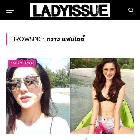
BROWSING:
กวาง แฟนโจอี้
LADY'S TALK