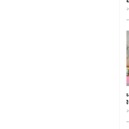
อ
2
2