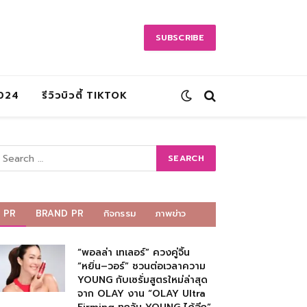
SUBSCRIBE
2024
รีวิวบิวตี้ TIKTOK
PR
BRAND PR
กิจกรรม
ภาพข่าว
“พอลล่า เทเลอร์” ควงคู่จิ้น
“หยิ่น–วอร์” ชวนต่อเวลาความ
YOUNG กับเซรั่มสูตรใหม่ล่าสุด
จาก OLAY งาน “OLAY Ultra