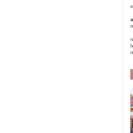
แ
แ
m
ท
ใ
ท