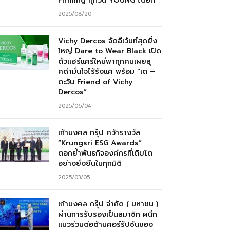
Firming ทุกวัน YOUNG ได้อีก”
2025/08/20
Vichy Dercos จัดอีเว้นท์สุดยิ่ง
ใหญ่ Dare to Wear Black เปิด
ตัวแฮร์แคร์ใหม่พาทุกคนเผยลุ
คดำมั่นใจไร้รังแค พร้อม “เต –
ตะวัน Friend of Vichy
Dercos”
2025/06/04
เก้ามงคล กรุ๊ป คว้ารางวัล
“Krungsri ESG Awards”
ตอกย้ำพันธกิจองค์กรที่เติบโต
อย่างยั่งยืนในทุกมิติ
2025/03/05
เก้ามงคล กรุ๊ป จำกัด ( มหาชน )
ผ่านการรับรองเป็นสมาชิก ผนึก
แนวร่วมต่อต้านคอร์รัปชันของ