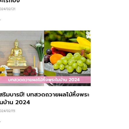
ะไรก็ปัง
024/02/21
…
เสริมบารมี! บทสวดถวายผลไม้หิ้งพระ
ในบ้าน 2024
024/02/15
…