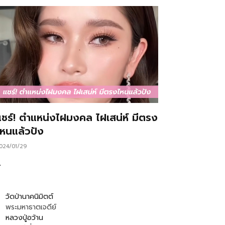
แชร์! ตำแหน่งไฝมงคล ไฝเสน่ห์ มีตรง
ไหนแล้วปัง
024/01/29
…
วัดป่านาคนิมิตต์
พระมหาธาตเจดีย์
หลวงปู่อว้าน