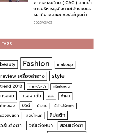
ภาคเอกชนไทย ( CAC ) ตอกย้ำ
การบริหารธุรกิจภายใต้กรอบธร
รมาภิบาลตลอดห่วงโซ่คุณค่า
2025/03/05
TAGS
Fashion
beauty
makeup
style
review เครื่องสำอาง
trend 2018
การแต่งหน้า
ครีมกันแดด
ทรงผม
ทรงผมสั้น
ทำผม
ทริค
บิวตี้
ทำผมเอง
ผิวสวย
มือใหม่หัดแต่ง
ลิปสติก
รีวิวลิปสติก
ลดน้ำหนัก
วิธีแต่งตา
วิธีแต่งหน้า
สอนแต่งตา