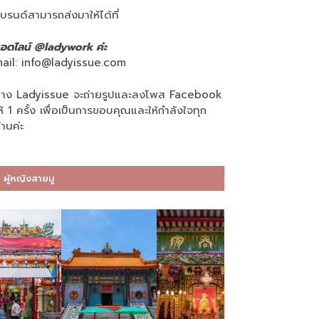
บรนด์สามารถส่งมาให้ได้ที่
อดไลน์ @ladywork ค่ะ
ail:
info@ladyissue.com
าง Ladyissue จะถ่ายรูปและลงโพส Facebook
ห้ 1 ครั้ง เพื่อเป็นการขอบคุณและให้กำลังใจทุก
่านค่ะ
ผู้หญิงสายมู