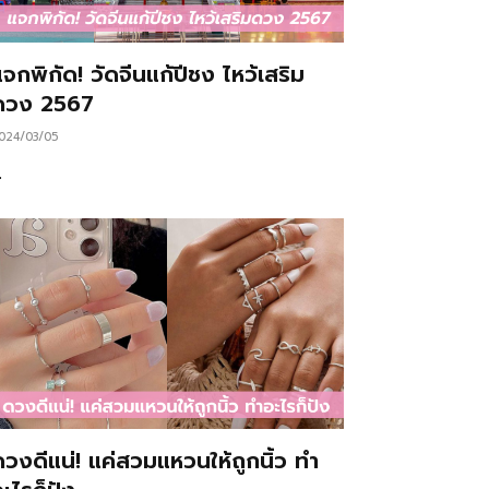
จกพิกัด! วัดจีนแก้ปีชง ไหว้เสริม
ดวง 2567
024/03/05
…
ดวงดีแน่! แค่สวมแหวนให้ถูกนิ้ว ทำ