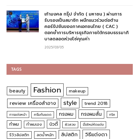
เก้ามงคล กรุ๊ป จำกัด ( มหาชน ) ผ่านการ
รับรองเป็นสมาชิก ผนึกแนวร่วมต่อต้าน
คอร์รัปชันของภาคเอกชนไทย ( CAC )
ตอกย้ำการบริหารธุรกิจภายใต้กรอบธรรมาภิ
บาลตลอดห่วงโซ่คุณค่า
2025/03/05
TAGS
Fashion
beauty
makeup
style
review เครื่องสำอาง
trend 2018
ทรงผม
ทรงผมสั้น
การแต่งหน้า
ครีมกันแดด
ทริค
บิวตี้
ทำผม
ทำผมเอง
ผิวสวย
มือใหม่หัดแต่ง
วิธีแต่งตา
ลิปสติก
รีวิวลิปสติก
ลดน้ำหนัก