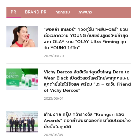
PR
BRAND PR
กิจกรรม
ภาพข่าว
“พอลล่า เทเลอร์” ควงคู่จิ้น “หยิ่น–วอร์” ชวน
ต่อเวลาความ YOUNG กับเซรั่มสูตรใหม่ล่าสุด
จาก OLAY งาน “OLAY Ultra Firming ทุก
วัน YOUNG ได้อีก”
2025/08/20
Vichy Dercos จัดอีเว้นท์สุดยิ่งใหญ่ Dare to
Wear Black เปิดตัวแฮร์แคร์ใหม่พาทุกคนเผย
ลุคดำมั่นใจไร้รังแค พร้อม “เต – ตะวัน Friend
of Vichy Dercos”
2025/06/04
เก้ามงคล กรุ๊ป คว้ารางวัล “Krungsri ESG
Awards” ตอกย้ำพันธกิจองค์กรที่เติบโตอย่าง
ยั่งยืนในทุกมิติ
2025/03/05