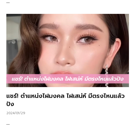
…
แชร์! ตำแหน่งไฝมงคล ไฝเสน่ห์ มีตรงไหนแล้ว
ปัง
2024/01/29
…