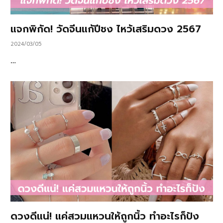
แจกพิกัด! วัดจีนแก้ปีชง ไหว้เสริมดวง 2567
2024/03/05
…
ดวงดีแน่! แค่สวมแหวนให้ถูกนิ้ว ทำอะไรก็ปัง