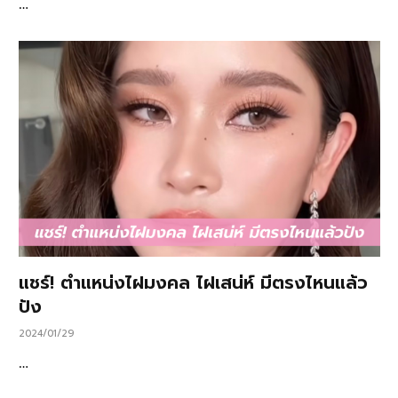
…
แชร์! ตำแหน่งไฝมงคล ไฝเสน่ห์ มีตรงไหนแล้ว
ปัง
2024/01/29
…