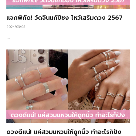
แจกพิกัด! วัดจีนแก้ปีชง ไหว้เสริมดวง 2567
2024/03/05
…
ดวงดีแน่! แค่สวมแหวนให้ถูกนิ้ว ทำอะไรก็ปัง