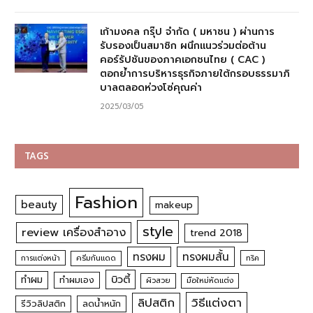
เก้ามงคล กรุ๊ป จำกัด ( มหาชน ) ผ่านการ
รับรองเป็นสมาชิก ผนึกแนวร่วมต่อต้าน
คอร์รัปชันของภาคเอกชนไทย ( CAC )
ตอกย้ำการบริหารธุรกิจภายใต้กรอบธรรมาภิ
บาลตลอดห่วงโซ่คุณค่า
2025/03/05
TAGS
Fashion
beauty
makeup
style
review เครื่องสำอาง
trend 2018
ทรงผม
ทรงผมสั้น
การแต่งหน้า
ครีมกันแดด
ทริค
บิวตี้
ทำผม
ทำผมเอง
ผิวสวย
มือใหม่หัดแต่ง
วิธีแต่งตา
ลิปสติก
รีวิวลิปสติก
ลดน้ำหนัก