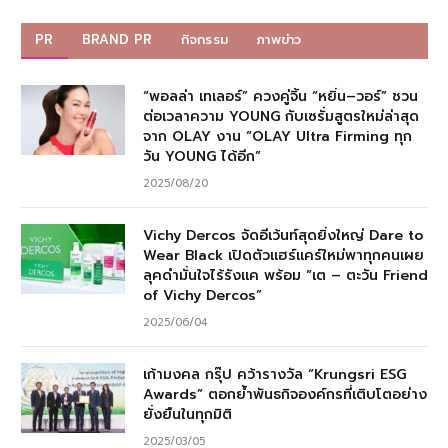
PR
BRAND PR
กิจกรรม
ภาพข่าว
“พอลล่า เทเลอร์” ควงคู่จิ้น “หยิ่น–วอร์” ชวน
ต่อเวลาความ YOUNG กับเซรั่มสูตรใหม่ล่าสุด
จาก OLAY งาน “OLAY Ultra Firming ทุก
วัน YOUNG ได้อีก”
2025/08/20
Vichy Dercos จัดอีเว้นท์สุดยิ่งใหญ่ Dare to
Wear Black เปิดตัวแฮร์แคร์ใหม่พาทุกคนเผย
ลุคดำมั่นใจไร้รังแค พร้อม “เต – ตะวัน Friend
of Vichy Dercos”
2025/06/04
เก้ามงคล กรุ๊ป คว้ารางวัล “Krungsri ESG
Awards” ตอกย้ำพันธกิจองค์กรที่เติบโตอย่าง
ยั่งยืนในทุกมิติ
2025/03/05