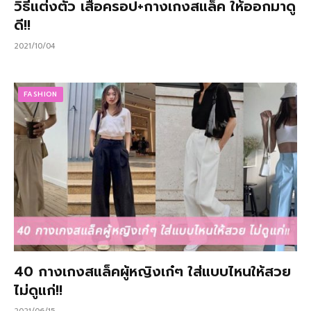
วิธีแต่งตัว เสื้อครอป+กางเกงสแล็ค ให้ออกมาดู
ดี!!
2021/10/04
FASHION
40 กางเกงสแล็คผู้หญิงเก๋ๆ ใส่แบบไหนให้สวย
ไม่ดูแก่!!