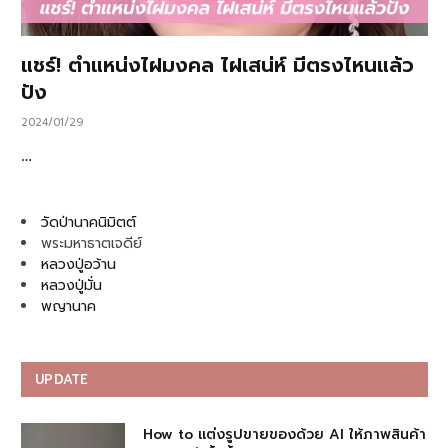
แชร์! ตำแหน่งไฝมงคล ไฝเสน่ห์ มีตรงไหนแล้ว
ปัง
2024/01/29
…
วัดป่านาคนิมิตต์
พระมหาธาตเจดีย์
หลวงปู่อว้าน
หลวงปู่มั่น
พญานาค
UPDATE
How to แต่งรูปขายของด้วย AI ให้ภาพสินค้า