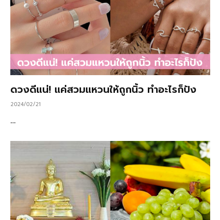
ดวงดีแน่! แค่สวมแหวนให้ถูกนิ้ว ทำอะไรก็ปัง
2024/02/21
…