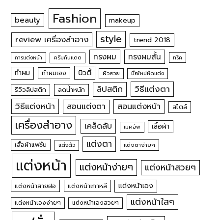
Fashion
beauty
makeup
style
review เครื่องสำอาง
trend 2018
ทรงผม
ทรงผมสั้น
การแต่งหน้า
ครีมกันแดด
ทริค
บิวตี้
ทำผม
ทำผมเอง
ผิวสวย
มือใหม่หัดแต่ง
วิธีแต่งตา
ลิปสติก
รีวิวลิปสติก
ลดน้ำหนัก
วิธีแต่งหน้า
สอนแต่งหน้า
สอนแต่งตา
สไตล์
เครื่องสำอาง
เคล็ดลับ
เสื้อผ้า
เมคอัพ
แต่งตา
เสื้อผ้าแฟชั่น
แต่งตัว
แต่งตาง่ายๆ
แต่งหน้า
แต่งหน้าง่ายๆ
แต่งหน้าสวยๆ
แต่งหน้าเอง
แต่งหน้าสายฝอ
แต่งหน้าเกาหลี
แต่งหน้าใสๆ
แต่งหน้าเองง่ายๆ
แต่งหน้าเองสวยๆ