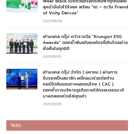
Wear Black เปิดตัวแฮร์แคร์ใหม่พาทุกคนเผย
ลุคดำมั่นใจไร้รังแค พร้อม “เต – ตะวัน Friend
of Vichy Dercos”
2025/06/04
เก้ามงคล กรุ๊ป คว้ารางวัล “Krungsri ESG
Awards” ตอกย้ำพันธกิจองค์กรที่เติบโตอย่าง
ยั่งยืนในทุกมิติ
2025/03/05
เก้ามงคล กรุ๊ป จำกัด ( มหาชน ) ผ่านการ
รับรองเป็นสมาชิก ผนึกแนวร่วมต่อต้าน
คอร์รัปชันของภาคเอกชนไทย ( CAC )
ตอกย้ำการบริหารธุรกิจภายใต้กรอบธรรมาภิ
บาลตลอดห่วงโซ่คุณค่า
2025/03/05
TAGS