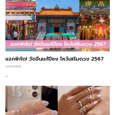
แจกพิกัด! วัดจีนแก้ปีชง ไหว้เสริมดวง 2567
2024/03/05
…