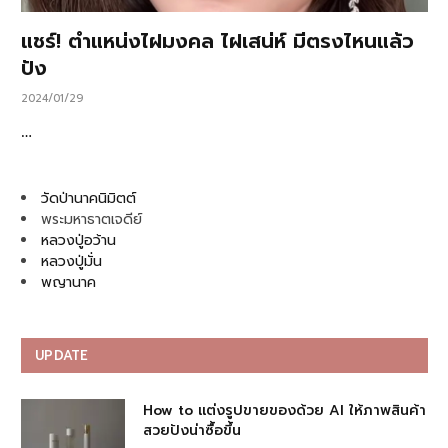
แชร์! ตำแหน่งไฝมงคล ไฝเสน่ห์ มีตรงไหนแล้ว
ปัง
2024/01/29
…
วัดป่านาคนิมิตต์
พระมหาธาตเจดีย์
หลวงปู่อว้าน
หลวงปู่มั่น
พญานาค
UPDATE
How to แต่งรูปขายของด้วย AI ให้ภาพสินค้า
สวยปังน่าซื้อขึ้น