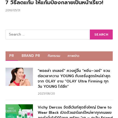
7 วิธีลดแก้ม ให้แก้มป่องกลายเป็นหน้าเรียว!
2016/05/31
PR
BRAND PR
กิจกรรม
ภาพข่าว
“พอลล่า เทเลอร์” ควงคู่จิ้น “หยิ่น–วอร์” ชวน
ต่อเวลาความ YOUNG กับเซรั่มสูตรใหม่ล่าสุด
จาก OLAY งาน “OLAY Ultra Firming ทุก
วัน YOUNG ได้อีก”
2025/08/20
Vichy Dercos จัดอีเว้นท์สุดยิ่งใหญ่ Dare to
Wear Black เปิดตัวแฮร์แคร์ใหม่พาทุกคนเผย
ลุคดำมั่นใจไร้รังแค พร้อม “เต – ตะวัน Friend