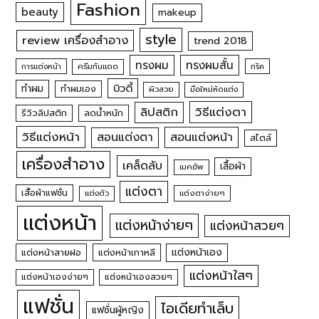
Fashion
beauty
makeup
style
review เครื่องสำอาง
trend 2018
ทรงผม
ทรงผมสั้น
การแต่งหน้า
ครีมกันแดด
ทริค
บิวตี้
ทำผม
ทำผมเอง
ผิวสวย
มือใหม่หัดแต่ง
วิธีแต่งตา
ลิปสติก
รีวิวลิปสติก
ลดน้ำหนัก
วิธีแต่งหน้า
สอนแต่งหน้า
สอนแต่งตา
สไตล์
เครื่องสำอาง
เคล็ดลับ
เสื้อผ้า
เมคอัพ
แต่งตา
เสื้อผ้าแฟชั่น
แต่งตัว
แต่งตาง่ายๆ
แต่งหน้า
แต่งหน้าง่ายๆ
แต่งหน้าสวยๆ
แต่งหน้าเอง
แต่งหน้าสายฝอ
แต่งหน้าเกาหลี
แต่งหน้าใสๆ
แต่งหน้าเองง่ายๆ
แต่งหน้าเองสวยๆ
แฟชั่น
ไอเดียทำเล็บ
แฟชั่นผู้หญิง