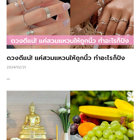
ดวงดีแน่! แค่สวมแหวนให้ถูกนิ้ว ทำอะไรก็ปัง
2024/02/21
…