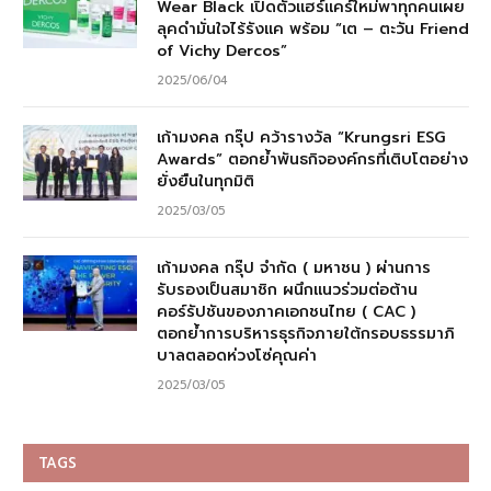
Wear Black เปิดตัวแฮร์แคร์ใหม่พาทุกคนเผย
ลุคดำมั่นใจไร้รังแค พร้อม “เต – ตะวัน Friend
of Vichy Dercos”
2025/06/04
เก้ามงคล กรุ๊ป คว้ารางวัล “Krungsri ESG
Awards” ตอกย้ำพันธกิจองค์กรที่เติบโตอย่าง
ยั่งยืนในทุกมิติ
2025/03/05
เก้ามงคล กรุ๊ป จำกัด ( มหาชน ) ผ่านการ
รับรองเป็นสมาชิก ผนึกแนวร่วมต่อต้าน
คอร์รัปชันของภาคเอกชนไทย ( CAC )
ตอกย้ำการบริหารธุรกิจภายใต้กรอบธรรมาภิ
บาลตลอดห่วงโซ่คุณค่า
2025/03/05
TAGS