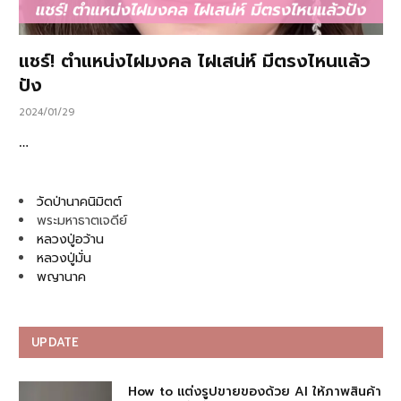
แชร์! ตำแหน่งไฝมงคล ไฝเสน่ห์ มีตรงไหนแล้ว
ปัง
2024/01/29
…
วัดป่านาคนิมิตต์
พระมหาธาตเจดีย์
หลวงปู่อว้าน
หลวงปู่มั่น
พญานาค
UPDATE
How to แต่งรูปขายของด้วย AI ให้ภาพสินค้า