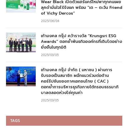
Wear Black เปิดตัวแฮร์แคร์ใหม่พาทุกคนเผย
ลุคดำมั่นใจไร้รังแค พร้อม “เต – ตะวัน Friend
of Vichy Dercos”
2025/06/04
เก้ามงคล กรุ๊ป คว้ารางวัล “Krungsri ESG
Awards” ตอกย้ำพันธกิจองค์กรที่เติบโตอย่าง
ยั่งยืนในทุกมิติ
2025/03/05
เก้ามงคล กรุ๊ป จำกัด ( มหาชน ) ผ่านการ
รับรองเป็นสมาชิก ผนึกแนวร่วมต่อต้าน
คอร์รัปชันของภาคเอกชนไทย ( CAC )
ตอกย้ำการบริหารธุรกิจภายใต้กรอบธรรมาภิ
บาลตลอดห่วงโซ่คุณค่า
2025/03/05
TAGS