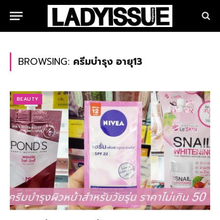
BROWSING:
ครีมบำรุง อายุ13
BEAUTY