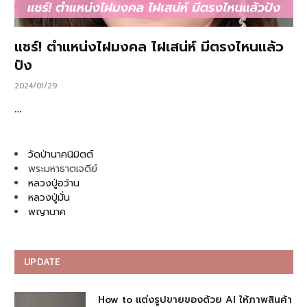
แชร์! ตำแหน่งไฝมงคล ไฝเสน่ห์ มีตรงไหนแล้ว
ปัง
2024/01/29
…
วัดป่านาคนิมิตต์
พระมหาธาตเจดีย์
หลวงปู่อว้าน
หลวงปู่มั่น
พญานาค
UPDATE
How to แต่งรูปขายของด้วย AI ให้ภาพสินค้า