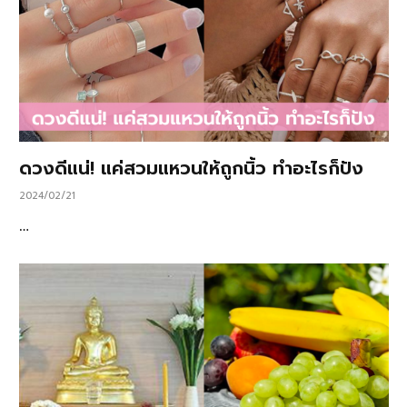
ดวงดีแน่! แค่สวมแหวนให้ถูกนิ้ว ทำอะไรก็ปัง
2024/02/21
…