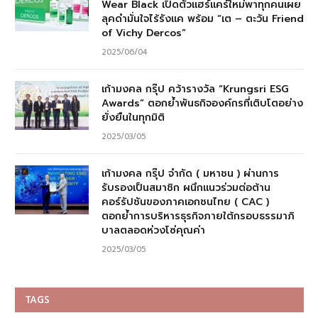
Wear Black เปิดตัวแฮร์แคร์ใหม่พาทุกคนเผย
ลุคดำมั่นใจไร้รังแค พร้อม “เต – ตะวัน Friend
of Vichy Dercos”
2025/06/04
เก้ามงคล กรุ๊ป คว้ารางวัล “Krungsri ESG
Awards” ตอกย้ำพันธกิจองค์กรที่เติบโตอย่าง
ยั่งยืนในทุกมิติ
2025/03/05
เก้ามงคล กรุ๊ป จำกัด ( มหาชน ) ผ่านการ
รับรองเป็นสมาชิก ผนึกแนวร่วมต่อต้าน
คอร์รัปชันของภาคเอกชนไทย ( CAC )
ตอกย้ำการบริหารธุรกิจภายใต้กรอบธรรมาภิ
บาลตลอดห่วงโซ่คุณค่า
2025/03/05
TAGS