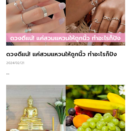
ดวงดีแน่! แค่สวมแหวนให้ถูกนิ้ว ทำอะไรก็ปัง
2024/02/21
…