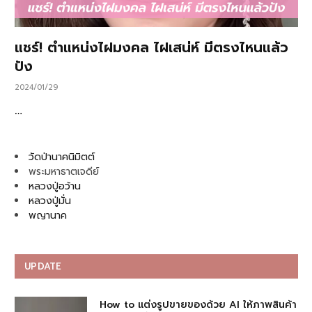
แชร์! ตำแหน่งไฝมงคล ไฝเสน่ห์ มีตรงไหนแล้ว
ปัง
2024/01/29
…
วัดป่านาคนิมิตต์
พระมหาธาตเจดีย์
หลวงปู่อว้าน
หลวงปู่มั่น
พญานาค
UPDATE
How to แต่งรูปขายของด้วย AI ให้ภาพสินค้า