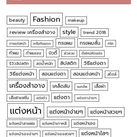
Fashion
beauty
makeup
style
review เครื่องสำอาง
trend 2018
ทรงผม
ทรงผมสั้น
การแต่งหน้า
ครีมกันแดด
ทริค
บิวตี้
ทำผม
ทำผมเอง
ผิวสวย
มือใหม่หัดแต่ง
วิธีแต่งตา
ลิปสติก
รีวิวลิปสติก
ลดน้ำหนัก
วิธีแต่งหน้า
สอนแต่งหน้า
สอนแต่งตา
สไตล์
เครื่องสำอาง
เคล็ดลับ
เสื้อผ้า
เมคอัพ
แต่งตา
เสื้อผ้าแฟชั่น
แต่งตัว
แต่งตาง่ายๆ
แต่งหน้า
แต่งหน้าง่ายๆ
แต่งหน้าสวยๆ
แต่งหน้าเอง
แต่งหน้าสายฝอ
แต่งหน้าเกาหลี
แต่งหน้าใสๆ
แต่งหน้าเองง่ายๆ
แต่งหน้าเองสวยๆ