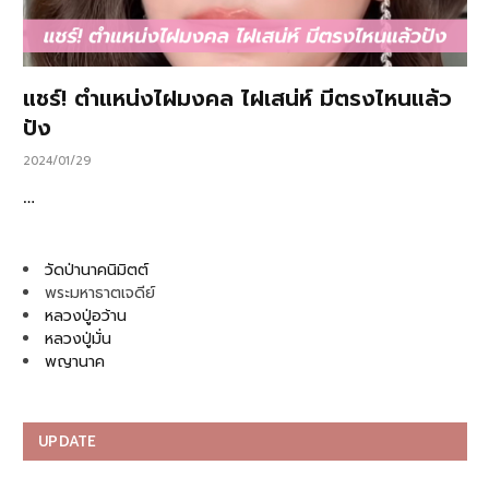
แชร์! ตำแหน่งไฝมงคล ไฝเสน่ห์ มีตรงไหนแล้ว
ปัง
2024/01/29
…
วัดป่านาคนิมิตต์
พระมหาธาตเจดีย์
หลวงปู่อว้าน
หลวงปู่มั่น
พญานาค
UPDATE