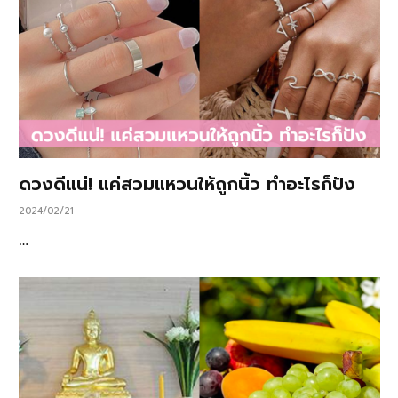
ดวงดีแน่! แค่สวมแหวนให้ถูกนิ้ว ทำอะไรก็ปัง
2024/02/21
…