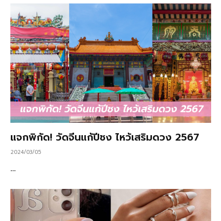
แจกพิกัด! วัดจีนแก้ปีชง ไหว้เสริมดวง 2567
2024/03/05
…