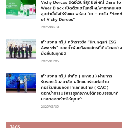
Vichy Dercos จัดอีเว้นท์สุดยิ่งใหญ่ Dare to
Wear Black เปิดตัวแฮร์แคร์ใหม่พาทุกคนเผย
ลุคดำมั่นใจไร้รังแค พร้อม “เต – ตะวัน Friend
of Vichy Dercos”
2025/06/04
เก้ามงคล กรุ๊ป คว้ารางวัล “Krungsri ESG
Awards” ตอกย้ำพันธกิจองค์กรที่เติบโตอย่าง
ยั่งยืนในทุกมิติ
2025/03/05
เก้ามงคล กรุ๊ป จำกัด ( มหาชน ) ผ่านการ
รับรองเป็นสมาชิก ผนึกแนวร่วมต่อต้าน
คอร์รัปชันของภาคเอกชนไทย ( CAC )
ตอกย้ำการบริหารธุรกิจภายใต้กรอบธรรมาภิ
บาลตลอดห่วงโซ่คุณค่า
2025/03/05
TAGS