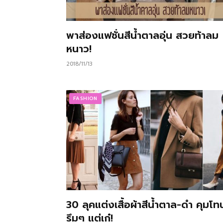
พาส่องแฟชั่นสีน้ำตาลอุ่น สวยท้าลม
หนาว!
2018/11/13
FASHION
30 ลุคแต่งเสื้อผ้าสีน้ำตาล-ดำ คุมโท
รึมๆ แต่เก๋!