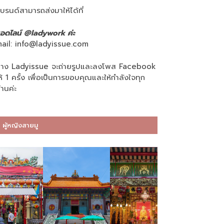
บรนด์สามารถส่งมาให้ได้ที่
อดไลน์ @ladywork ค่ะ
ail:
info@ladyissue.com
าง Ladyissue จะถ่ายรูปและลงโพส Facebook
ห้ 1 ครั้ง เพื่อเป็นการขอบคุณและให้กำลังใจทุก
่านค่ะ
ผู้หญิงสายมู