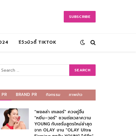
SUBSCRIBE
2024
รีวิวบิวตี้ TIKTOK
PR
BRAND PR
กิจกรรม
ภาพข่าว
“พอลล่า เทเลอร์” ควงคู่จิ้น
“หยิ่น–วอร์” ชวนต่อเวลาความ
YOUNG กับเซรั่มสูตรใหม่ล่าสุด
จาก OLAY งาน “OLAY Ultra