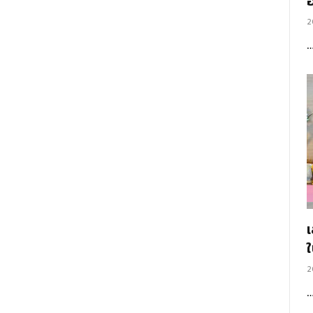
อ
2
2