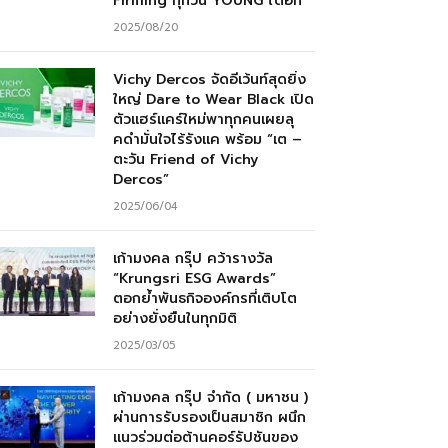
Firming ทุกวัน YOUNG ได้อีก”
2025/08/20
Vichy Dercos จัดอีเว้นท์สุดยิ่ง
ใหญ่ Dare to Wear Black เปิด
ตัวแฮร์แคร์ใหม่พาทุกคนเผยลุ
คดำมั่นใจไร้รังแค พร้อม “เต –
ตะวัน Friend of Vichy
Dercos”
2025/06/04
เก้ามงคล กรุ๊ป คว้ารางวัล
“Krungsri ESG Awards”
ตอกย้ำพันธกิจองค์กรที่เติบโต
อย่างยั่งยืนในทุกมิติ
2025/03/05
เก้ามงคล กรุ๊ป จำกัด ( มหาชน )
ผ่านการรับรองเป็นสมาชิก ผนึก
แนวร่วมต่อต้านคอร์รัปชันของ