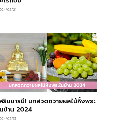
ะไรก็ปัง
024/02/21
…
เสริมบารมี! บทสวดถวายผลไม้หิ้งพระ
ในบ้าน 2024
024/02/15
…