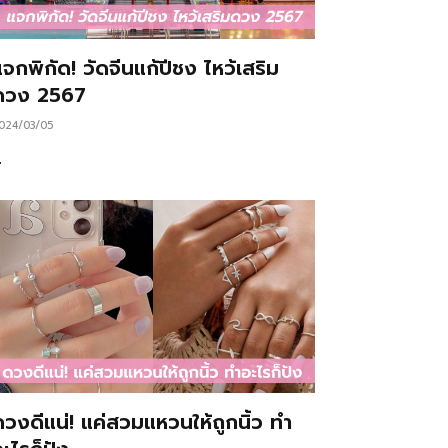
จกพิกัด! วัดจีนแก้ปีชง ไหว้เสริม
ดวง 2567
024/03/05
…
ดวงดีแน่! แค่สวมแหวนให้ถูกนิ้ว ทำ