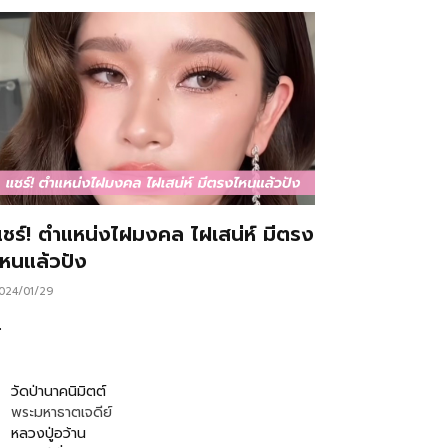
แชร์! ตำแหน่งไฝมงคล ไฝเสน่ห์ มีตรง
ไหนแล้วปัง
024/01/29
…
วัดป่านาคนิมิตต์
พระมหาธาตเจดีย์
หลวงปู่อว้าน