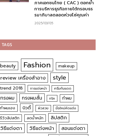
ภาคเอกชนไทย ( CAC ) ตอกย้ำ
การบริหารธุรกิจภายใต้กรอบธร
รมาภิบาลตลอดห่วงโซ่คุณค่า
2025/03/05
TAGS
Fashion
beauty
makeup
style
review เครื่องสำอาง
trend 2018
การแต่งหน้า
ครีมกันแดด
ทรงผม
ทรงผมสั้น
ทำผม
ทริค
บิวตี้
ทำผมเอง
ผิวสวย
มือใหม่หัดแต่ง
ลิปสติก
รีวิวลิปสติก
ลดน้ำหนัก
วิธีแต่งตา
วิธีแต่งหน้า
สอนแต่งตา