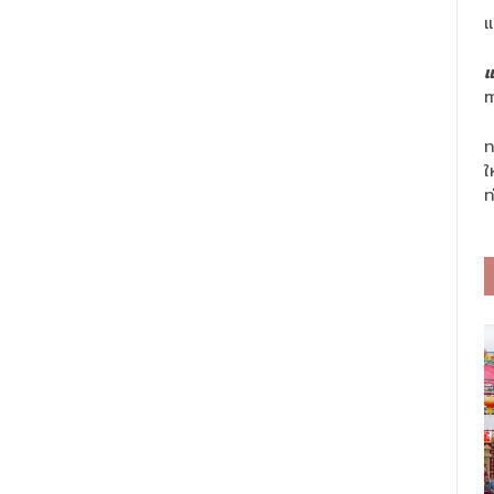
แ
แ
m
ท
ใ
ท