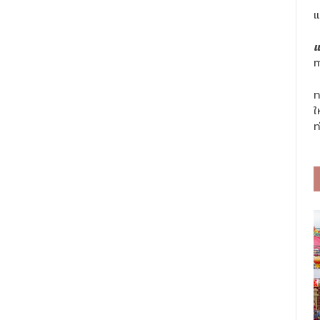
แ
แ
m
ท
ใ
ท