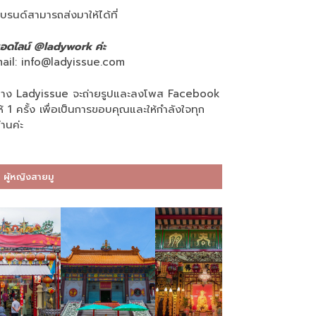
บรนด์สามารถส่งมาให้ได้ที่
อดไลน์ @ladywork ค่ะ
ail:
info@ladyissue.com
าง Ladyissue จะถ่ายรูปและลงโพส Facebook
ห้ 1 ครั้ง เพื่อเป็นการขอบคุณและให้กำลังใจทุก
่านค่ะ
ผู้หญิงสายมู