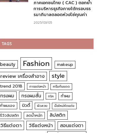
ภาคเอกชนไทย ( CAC ) ตอกย้ำ
การบริหารธุรกิจภายใต้กรอบธร
รมาภิบาลตลอดห่วงโซ่คุณค่า
2025/03/05
TAGS
Fashion
beauty
makeup
style
review เครื่องสำอาง
trend 2018
การแต่งหน้า
ครีมกันแดด
ทรงผม
ทรงผมสั้น
ทำผม
ทริค
บิวตี้
ทำผมเอง
ผิวสวย
มือใหม่หัดแต่ง
ลิปสติก
รีวิวลิปสติก
ลดน้ำหนัก
วิธีแต่งตา
วิธีแต่งหน้า
สอนแต่งตา