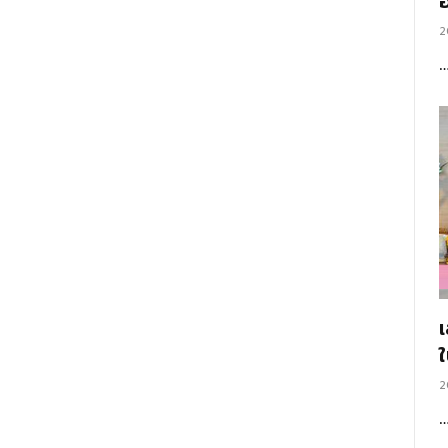
อ
2
2