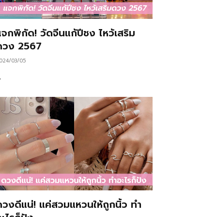
จกพิกัด! วัดจีนแก้ปีชง ไหว้เสริม
ดวง 2567
024/03/05
…
ดวงดีแน่! แค่สวมแหวนให้ถูกนิ้ว ทำ