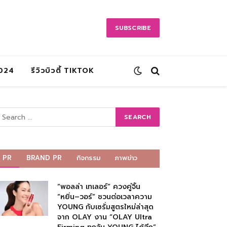
SUBSCRIBE
2024
รีวิวบิวตี้ TIKTOK
PR
BRAND PR
กิจกรรม
ภาพข่าว
“พอลล่า เทเลอร์” ควงคู่จิ้น
“หยิ่น–วอร์” ชวนต่อเวลาความ
YOUNG กับเซรั่มสูตรใหม่ล่าสุด
จาก OLAY งาน “OLAY Ultra