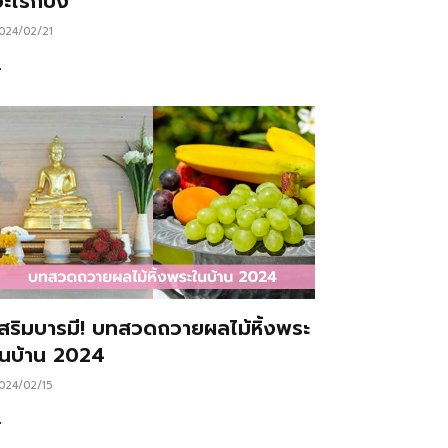
ะไรก็ปัง
024/02/21
…
เสริมบารมี! บทสวดถวายผลไม้หิ้งพระ
ในบ้าน 2024
024/02/15
…