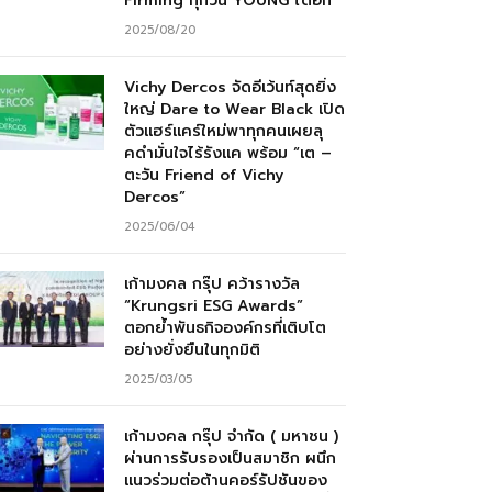
Firming ทุกวัน YOUNG ได้อีก”
2025/08/20
Vichy Dercos จัดอีเว้นท์สุดยิ่ง
ใหญ่ Dare to Wear Black เปิด
ตัวแฮร์แคร์ใหม่พาทุกคนเผยลุ
คดำมั่นใจไร้รังแค พร้อม “เต –
ตะวัน Friend of Vichy
Dercos”
2025/06/04
เก้ามงคล กรุ๊ป คว้ารางวัล
“Krungsri ESG Awards”
ตอกย้ำพันธกิจองค์กรที่เติบโต
อย่างยั่งยืนในทุกมิติ
2025/03/05
เก้ามงคล กรุ๊ป จำกัด ( มหาชน )
ผ่านการรับรองเป็นสมาชิก ผนึก
แนวร่วมต่อต้านคอร์รัปชันของ