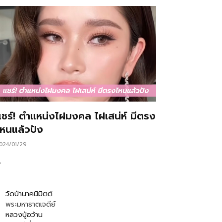
แชร์! ตำแหน่งไฝมงคล ไฝเสน่ห์ มีตรง
ไหนแล้วปัง
024/01/29
…
วัดป่านาคนิมิตต์
พระมหาธาตเจดีย์
หลวงปู่อว้าน