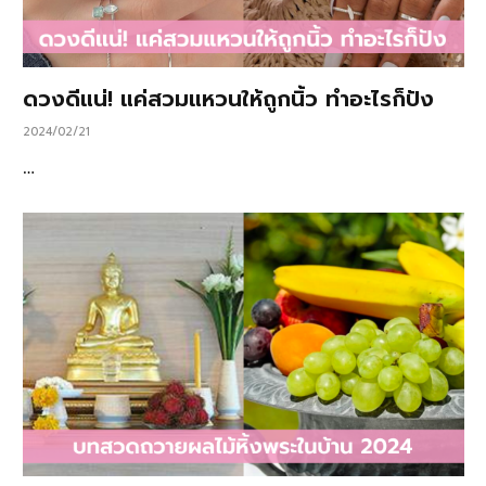
ดวงดีแน่! แค่สวมแหวนให้ถูกนิ้ว ทำอะไรก็ปัง
2024/02/21
…