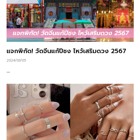
แจกพิกัด! วัดจีนแก้ปีชง ไหว้เสริมดวง 2567
2024/03/05
…