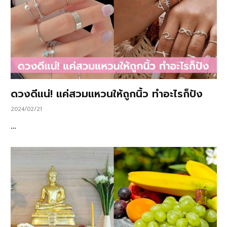
ดวงดีแน่! แค่สวมแหวนให้ถูกนิ้ว ทำอะไรก็ปัง
2024/02/21
…