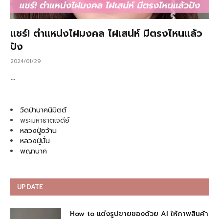
แชร์! ตำแหน่งไฝมงคล ไฝเสน่ห์ มีตรงไหนแล้ว
ปัง
2024/01/29
…
วัดป่านาคนิมิตต์
พระมหาธาตเจดีย์
หลวงปู่อว้าน
หลวงปู่มั่น
พญานาค
UPDATE
How to แต่งรูปขายของด้วย AI ให้ภาพสินค้า