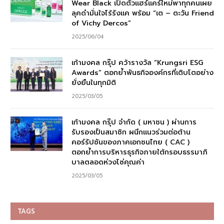
Wear Black เปิดตัวแฮร์แคร์ใหม่พาทุกคนเผย
ลุคดำมั่นใจไร้รังแค พร้อม “เต – ตะวัน Friend
of Vichy Dercos”
2025/06/04
เก้ามงคล กรุ๊ป คว้ารางวัล “Krungsri ESG
Awards” ตอกย้ำพันธกิจองค์กรที่เติบโตอย่าง
ยั่งยืนในทุกมิติ
2025/03/05
เก้ามงคล กรุ๊ป จำกัด ( มหาชน ) ผ่านการ
รับรองเป็นสมาชิก ผนึกแนวร่วมต่อต้าน
คอร์รัปชันของภาคเอกชนไทย ( CAC )
ตอกย้ำการบริหารธุรกิจภายใต้กรอบธรรมาภิ
บาลตลอดห่วงโซ่คุณค่า
2025/03/05
TAGS