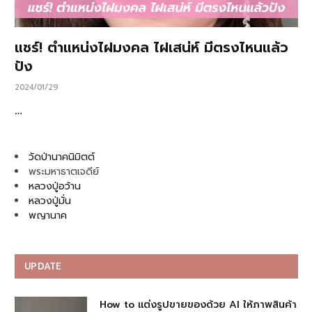
แชร์! ตำแหน่งไฝมงคล ไฝเสน่ห์ มีตรงไหนแล้ว
ปัง
2024/01/29
…
วัดป่านาคนิมิตต์
พระมหาธาตเจดีย์
หลวงปู่อว้าน
หลวงปู่มั่น
พญานาค
UPDATE
How to แต่งรูปขายของด้วย AI ให้ภาพสินค้า