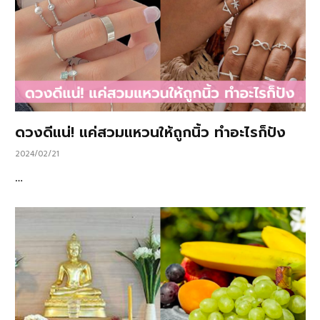
ดวงดีแน่! แค่สวมแหวนให้ถูกนิ้ว ทำอะไรก็ปัง
2024/02/21
…