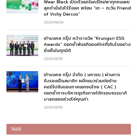
Wear Black เปิดตัวแฮร์แคร์ใหม่พาทุกคนเผย
ลุคดำมั่นใจไร้รังแค พร้อม “เต – ตะวัน Friend
of Vichy Dercos”
2025/06/04
เก้ามงคล กรุ๊ป คว้ารางวัล “Krungsri ESG
Awards” ตอกย้ำพันธกิจองค์กรที่เติบโตอย่าง
ยั่งยืนในทุกมิติ
2025/03/05
เก้ามงคล กรุ๊ป จำกัด ( มหาชน ) ผ่านการ
รับรองเป็นสมาชิก ผนึกแนวร่วมต่อต้าน
คอร์รัปชันของภาคเอกชนไทย ( CAC )
ตอกย้ำการบริหารธุรกิจภายใต้กรอบธรรมาภิ
บาลตลอดห่วงโซ่คุณค่า
2025/03/05
TAGS