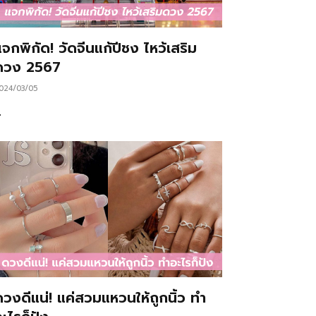
จกพิกัด! วัดจีนแก้ปีชง ไหว้เสริม
ดวง 2567
024/03/05
…
ดวงดีแน่! แค่สวมแหวนให้ถูกนิ้ว ทำ