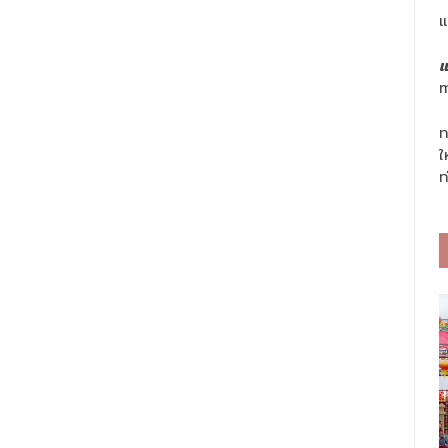
แ
แ
m
ท
ใ
ท