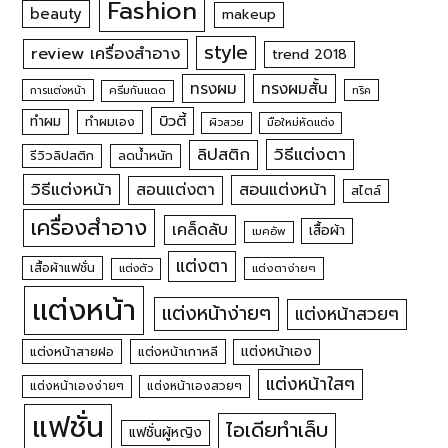
Fashion
beauty
makeup
style
review เครื่องสำอาง
trend 2018
ทรงผม
ทรงผมสั้น
การแต่งหน้า
ครีมกันแดด
ทริค
บิวตี้
ทำผม
ทำผมเอง
ผิวสวย
มือใหม่หัดแต่ง
วิธีแต่งตา
ลิปสติก
รีวิวลิปสติก
ลดน้ำหนัก
วิธีแต่งหน้า
สอนแต่งหน้า
สอนแต่งตา
สไตล์
เครื่องสำอาง
เคล็ดลับ
เสื้อผ้า
เมคอัพ
แต่งตา
เสื้อผ้าแฟชั่น
แต่งตัว
แต่งตาง่ายๆ
แต่งหน้า
แต่งหน้าง่ายๆ
แต่งหน้าสวยๆ
แต่งหน้าเอง
แต่งหน้าสายฝอ
แต่งหน้าเกาหลี
แต่งหน้าใสๆ
แต่งหน้าเองง่ายๆ
แต่งหน้าเองสวยๆ
แฟชั่น
ไอเดียทำเล็บ
แฟชั่นผู้หญิง