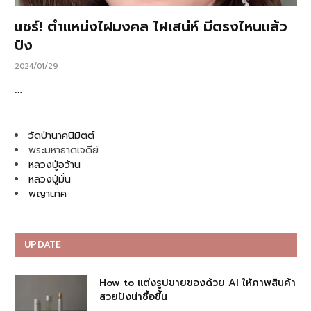
แชร์! ตำแหน่งไฝมงคล ไฝเสน่ห์ มีตรงไหนแล้ว
ปัง
2024/01/29
…
วัดป่านาคนิมิตต์
พระมหาธาตเจดีย์
หลวงปู่อว้าน
หลวงปู่มั่น
พญานาค
UPDATE
How to แต่งรูปขายของด้วย AI ให้ภาพสินค้า
สวยปังน่าซื้อขึ้น