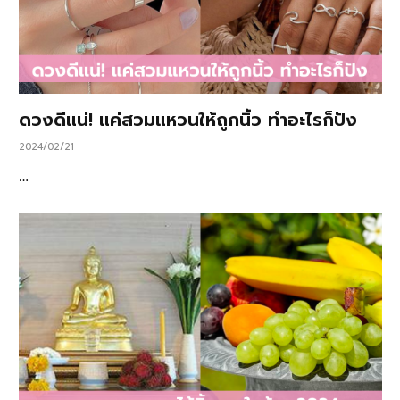
ดวงดีแน่! แค่สวมแหวนให้ถูกนิ้ว ทำอะไรก็ปัง
2024/02/21
…