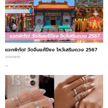
แจกพิกัด! วัดจีนแก้ปีชง ไหว้เสริมดวง 2567
2024/03/05
…