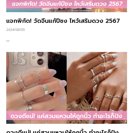
แจกพิกัด! วัดจีนแก้ปีชง ไหว้เสริมดวง 2567
2024/03/05
…
ดวงดีแน่! แค่สวมแหวนให้ถูกนิ้ว ทำอะไรก็ปัง