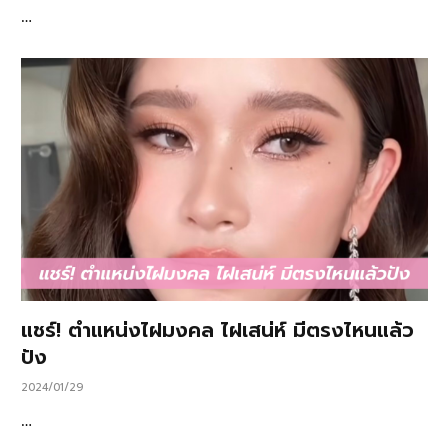
…
แชร์! ตำแหน่งไฝมงคล ไฝเสน่ห์ มีตรงไหนแล้ว
ปัง
2024/01/29
…