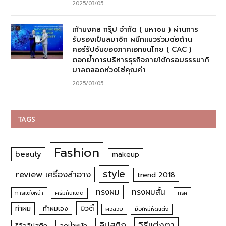
2025/03/05
เก้ามงคล กรุ๊ป จำกัด ( มหาชน ) ผ่านการ
รับรองเป็นสมาชิก ผนึกแนวร่วมต่อต้าน
คอร์รัปชันของภาคเอกชนไทย ( CAC )
ตอกย้ำการบริหารธุรกิจภายใต้กรอบธรรมาภิ
บาลตลอดห่วงโซ่คุณค่า
2025/03/05
TAGS
Fashion
beauty
makeup
style
review เครื่องสำอาง
trend 2018
ทรงผม
ทรงผมสั้น
การแต่งหน้า
ครีมกันแดด
ทริค
บิวตี้
ทำผม
ทำผมเอง
ผิวสวย
มือใหม่หัดแต่ง
วิธีแต่งตา
ลิปสติก
รีวิวลิปสติก
ลดน้ำหนัก