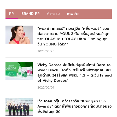
PR
BRAND PR
กิจกรรม
ภาพข่าว
“พอลล่า เทเลอร์” ควงคู่จิ้น “หยิ่น–วอร์” ชวน
ต่อเวลาความ YOUNG กับเซรั่มสูตรใหม่ล่าสุด
จาก OLAY งาน “OLAY Ultra Firming ทุก
วัน YOUNG ได้อีก”
2025/08/20
Vichy Dercos จัดอีเว้นท์สุดยิ่งใหญ่ Dare to
Wear Black เปิดตัวแฮร์แคร์ใหม่พาทุกคนเผย
ลุคดำมั่นใจไร้รังแค พร้อม “เต – ตะวัน Friend
of Vichy Dercos”
2025/06/04
เก้ามงคล กรุ๊ป คว้ารางวัล “Krungsri ESG
Awards” ตอกย้ำพันธกิจองค์กรที่เติบโตอย่าง
ยั่งยืนในทุกมิติ