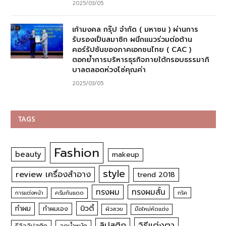
2025/03/05
เก้ามงคล กรุ๊ป จำกัด ( มหาชน ) ผ่านการ
รับรองเป็นสมาชิก ผนึกแนวร่วมต่อต้าน
คอร์รัปชันของภาคเอกชนไทย ( CAC )
ตอกย้ำการบริหารธุรกิจภายใต้กรอบธรรมาภิ
บาลตลอดห่วงโซ่คุณค่า
2025/03/05
TAGS
Fashion
beauty
makeup
style
review เครื่องสำอาง
trend 2018
ทรงผม
ทรงผมสั้น
การแต่งหน้า
ครีมกันแดด
ทริค
บิวตี้
ทำผม
ทำผมเอง
ผิวสวย
มือใหม่หัดแต่ง
วิธีแต่งตา
ลิปสติก
รีวิวลิปสติก
ลดน้ำหนัก