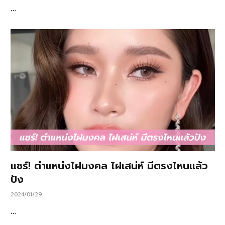
…
แชร์! ตำแหน่งไฝมงคล ไฝเสน่ห์ มีตรงไหนแล้ว
ปัง
2024/01/29
…