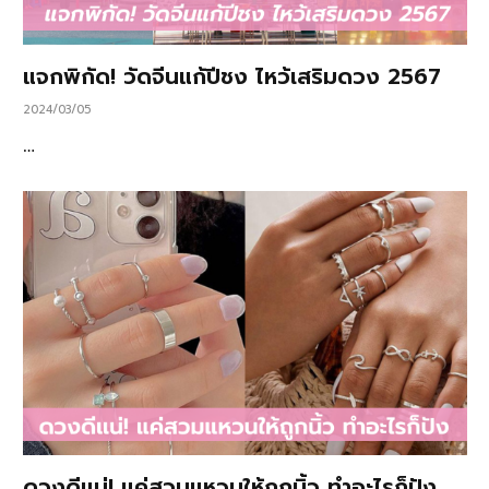
แจกพิกัด! วัดจีนแก้ปีชง ไหว้เสริมดวง 2567
2024/03/05
…
ดวงดีแน่! แค่สวมแหวนให้ถูกนิ้ว ทำอะไรก็ปัง