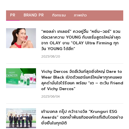
PR
BRAND PR
กิจกรรม
ภาพข่าว
“พอลล่า เทเลอร์” ควงคู่จิ้น “หยิ่น–วอร์” ชวน
ต่อเวลาความ YOUNG กับเซรั่มสูตรใหม่ล่าสุด
จาก OLAY งาน “OLAY Ultra Firming ทุก
วัน YOUNG ได้อีก”
2025/08/20
Vichy Dercos จัดอีเว้นท์สุดยิ่งใหญ่ Dare to
Wear Black เปิดตัวแฮร์แคร์ใหม่พาทุกคนเผย
ลุคดำมั่นใจไร้รังแค พร้อม “เต – ตะวัน Friend
of Vichy Dercos”
2025/06/04
เก้ามงคล กรุ๊ป คว้ารางวัล “Krungsri ESG
Awards” ตอกย้ำพันธกิจองค์กรที่เติบโตอย่าง
ยั่งยืนในทุกมิติ