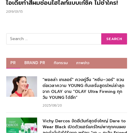
ไอเดียทำสีผมซ่อนไฮไลท์แบบเก๋ชิค ไม่ซ้ำใคร!
2019/01/15
PR
BRAND PR
กิจกรรม
ภาพข่าว
“พอลล่า เทเลอร์” ควงคู่จิ้น “หยิ่น–วอร์” ชวน
ต่อเวลาความ YOUNG กับเซรั่มสูตรใหม่ล่าสุด
จาก OLAY งาน “OLAY Ultra Firming ทุก
วัน YOUNG ได้อีก”
2025/08/20
Vichy Dercos จัดอีเว้นท์สุดยิ่งใหญ่ Dare to
Wear Black เปิดตัวแฮร์แคร์ใหม่พาทุกคนเผย
ลุคดำมั่นใจไร้รังแค พร้อม “เต – ตะวัน Friend