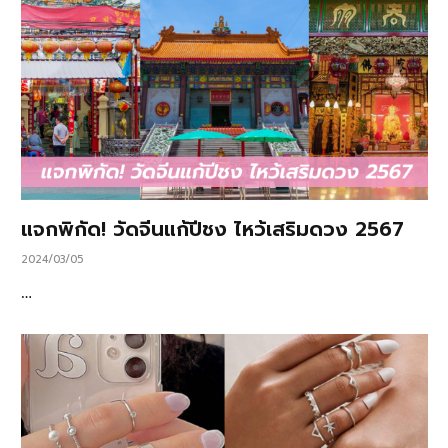
แจกพิกัด! วัดจีนแก้ปีชง ไหว้เสริมดวง 2567
2024/03/05
…