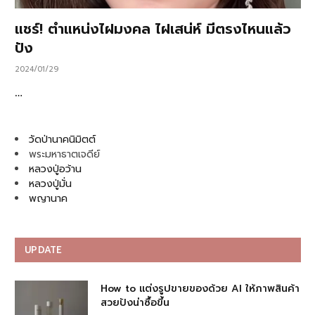
แชร์! ตำแหน่งไฝมงคล ไฝเสน่ห์ มีตรงไหนแล้ว
ปัง
2024/01/29
…
วัดป่านาคนิมิตต์
พระมหาธาตเจดีย์
หลวงปู่อว้าน
หลวงปู่มั่น
พญานาค
UPDATE
How to แต่งรูปขายของด้วย AI ให้ภาพสินค้า
สวยปังน่าซื้อขึ้น