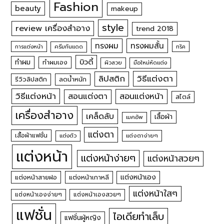
Fashion
beauty
makeup
style
review เครื่องสำอาง
trend 2018
ทรงผม
ทรงผมสั้น
การแต่งหน้า
ครีมกันแดด
ทริค
บิวตี้
ทำผม
ทำผมเอง
ผิวสวย
มือใหม่หัดแต่ง
วิธีแต่งตา
ลิปสติก
รีวิวลิปสติก
ลดน้ำหนัก
วิธีแต่งหน้า
สอนแต่งหน้า
สอนแต่งตา
สไตล์
เครื่องสำอาง
เคล็ดลับ
เสื้อผ้า
เมคอัพ
แต่งตา
เสื้อผ้าแฟชั่น
แต่งตัว
แต่งตาง่ายๆ
แต่งหน้า
แต่งหน้าง่ายๆ
แต่งหน้าสวยๆ
แต่งหน้าเอง
แต่งหน้าสายฝอ
แต่งหน้าเกาหลี
แต่งหน้าใสๆ
แต่งหน้าเองง่ายๆ
แต่งหน้าเองสวยๆ
แฟชั่น
ไอเดียทำเล็บ
แฟชั่นผู้หญิง