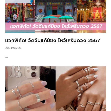
แจกพิกัด! วัดจีนแก้ปีชง ไหว้เสริมดวง 2567
2024/03/05
…