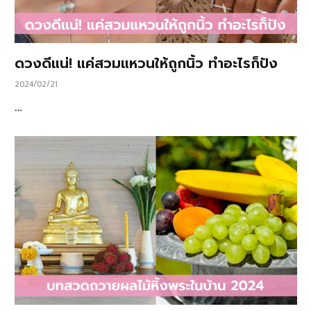
ดวงดีแน่! แค่สวมแหวนให้ถูกนิ้ว ทำอะไรก็ปัง
2024/02/21
…