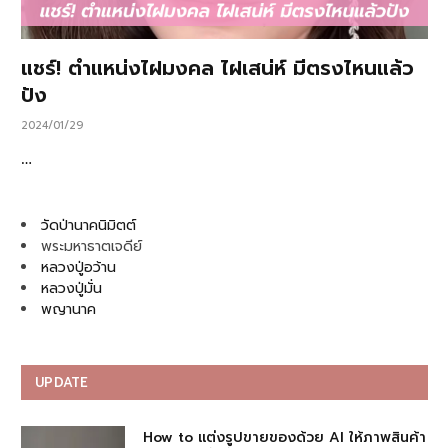
แชร์! ตำแหน่งไฝมงคล ไฝเสน่ห์ มีตรงไหนแล้ว
ปัง
2024/01/29
…
วัดป่านาคนิมิตต์
พระมหาธาตเจดีย์
หลวงปู่อว้าน
หลวงปู่มั่น
พญานาค
UPDATE
How to แต่งรูปขายของด้วย AI ให้ภาพสินค้า