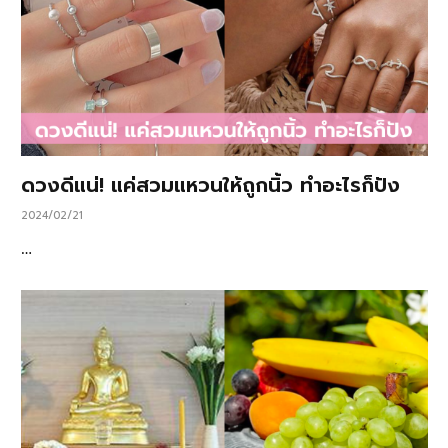
ดวงดีแน่! แค่สวมแหวนให้ถูกนิ้ว ทำอะไรก็ปัง
2024/02/21
…