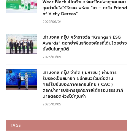
Wear Black เปิดตัวแฮร์แคร์ใหม่พาทุกคนเผย
ลุคดำมั่นใจไร้รังแค พร้อม “เต – ตะวัน Friend
of Vichy Dercos”
2025/06/04
เก้ามงคล กรุ๊ป คว้ารางวัล “Krungsri ESG
Awards” ตอกย้ำพันธกิจองค์กรที่เติบโตอย่าง
ยั่งยืนในทุกมิติ
2025/03/05
เก้ามงคล กรุ๊ป จำกัด ( มหาชน ) ผ่านการ
รับรองเป็นสมาชิก ผนึกแนวร่วมต่อต้าน
คอร์รัปชันของภาคเอกชนไทย ( CAC )
ตอกย้ำการบริหารธุรกิจภายใต้กรอบธรรมาภิ
บาลตลอดห่วงโซ่คุณค่า
2025/03/05
TAGS