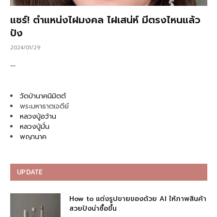
แชร์! ตำแหน่งไฝมงคล ไฝเสน่ห์ มีตรงไหนแล้ว
ปัง
2024/01/29
…
วัดป่านาคนิมิตต์
พระมหาธาตเจดีย์
หลวงปู่อว้าน
หลวงปู่มั่น
พญานาค
UPDATE
How to แต่งรูปขายของด้วย AI ให้ภาพสินค้า
สวยปังน่าซื้อขึ้น