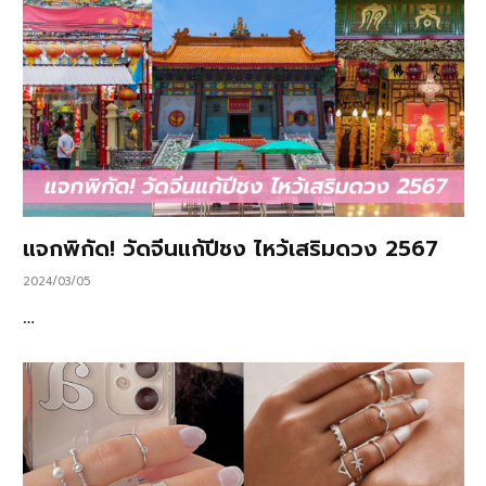
แจกพิกัด! วัดจีนแก้ปีชง ไหว้เสริมดวง 2567
2024/03/05
…