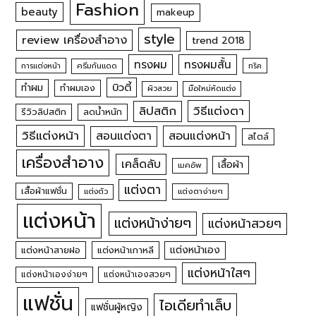
Fashion
beauty
makeup
style
review เครื่องสำอาง
trend 2018
ทรงผม
ทรงผมสั้น
การแต่งหน้า
ครีมกันแดด
ทริค
บิวตี้
ทำผม
ทำผมเอง
ผิวสวย
มือใหม่หัดแต่ง
วิธีแต่งตา
ลิปสติก
รีวิวลิปสติก
ลดน้ำหนัก
วิธีแต่งหน้า
สอนแต่งหน้า
สอนแต่งตา
สไตล์
เครื่องสำอาง
เคล็ดลับ
เสื้อผ้า
เมคอัพ
แต่งตา
เสื้อผ้าแฟชั่น
แต่งตัว
แต่งตาง่ายๆ
แต่งหน้า
แต่งหน้าง่ายๆ
แต่งหน้าสวยๆ
แต่งหน้าเอง
แต่งหน้าสายฝอ
แต่งหน้าเกาหลี
แต่งหน้าใสๆ
แต่งหน้าเองง่ายๆ
แต่งหน้าเองสวยๆ
แฟชั่น
ไอเดียทำเล็บ
แฟชั่นผู้หญิง