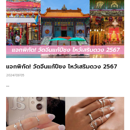
แจกพิกัด! วัดจีนแก้ปีชง ไหว้เสริมดวง 2567
2024/03/05
…