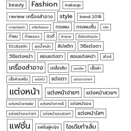
Fashion
beauty
makeup
style
review เครื่องสำอาง
trend 2018
ทรงผม
ทรงผมสั้น
การแต่งหน้า
ครีมกันแดด
ทริค
บิวตี้
ทำผม
ทำผมเอง
ผิวสวย
มือใหม่หัดแต่ง
วิธีแต่งตา
ลิปสติก
รีวิวลิปสติก
ลดน้ำหนัก
วิธีแต่งหน้า
สอนแต่งหน้า
สอนแต่งตา
สไตล์
เครื่องสำอาง
เคล็ดลับ
เสื้อผ้า
เมคอัพ
แต่งตา
เสื้อผ้าแฟชั่น
แต่งตัว
แต่งตาง่ายๆ
แต่งหน้า
แต่งหน้าง่ายๆ
แต่งหน้าสวยๆ
แต่งหน้าเอง
แต่งหน้าสายฝอ
แต่งหน้าเกาหลี
แต่งหน้าใสๆ
แต่งหน้าเองง่ายๆ
แต่งหน้าเองสวยๆ
แฟชั่น
ไอเดียทำเล็บ
แฟชั่นผู้หญิง