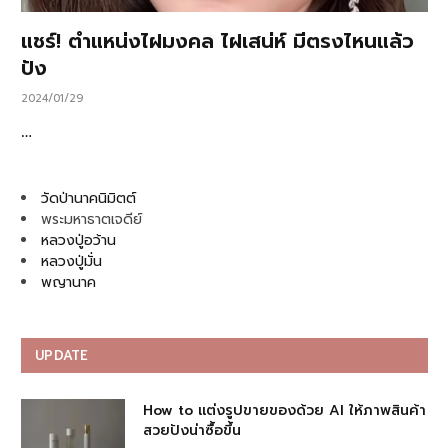
แชร์! ตำแหน่งไฝมงคล ไฝเสน่ห์ มีตรงไหนแล้ว
ปัง
2024/01/29
…
วัดป่านาคนิมิตต์
พระมหาธาตเจดีย์
หลวงปู่อว้าน
หลวงปู่มั่น
พญานาค
UPDATE
How to แต่งรูปขายของด้วย AI ให้ภาพสินค้า
สวยปังน่าซื้อขึ้น