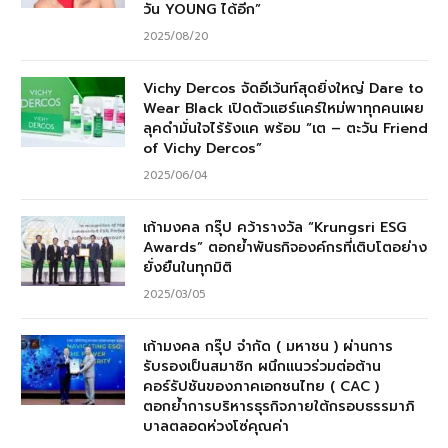
วัน YOUNG ได้อีก”
2025/08/20
Vichy Dercos จัดอีเว้นท์สุดยิ่งใหญ่ Dare to
Wear Black เปิดตัวแฮร์แคร์ใหม่พาทุกคนเผย
ลุคดำมั่นใจไร้รังแค พร้อม “เต – ตะวัน Friend
of Vichy Dercos”
2025/06/04
เก้ามงคล กรุ๊ป คว้ารางวัล “Krungsri ESG
Awards” ตอกย้ำพันธกิจองค์กรที่เติบโตอย่าง
ยั่งยืนในทุกมิติ
2025/03/05
เก้ามงคล กรุ๊ป จำกัด ( มหาชน ) ผ่านการ
รับรองเป็นสมาชิก ผนึกแนวร่วมต่อต้าน
คอร์รัปชันของภาคเอกชนไทย ( CAC )
ตอกย้ำการบริหารธุรกิจภายใต้กรอบธรรมาภิ
บาลตลอดห่วงโซ่คุณค่า