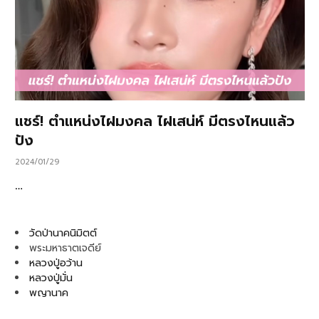
แชร์! ตำแหน่งไฝมงคล ไฝเสน่ห์ มีตรงไหนแล้ว
ปัง
2024/01/29
…
วัดป่านาคนิมิตต์
พระมหาธาตเจดีย์
หลวงปู่อว้าน
หลวงปู่มั่น
พญานาค