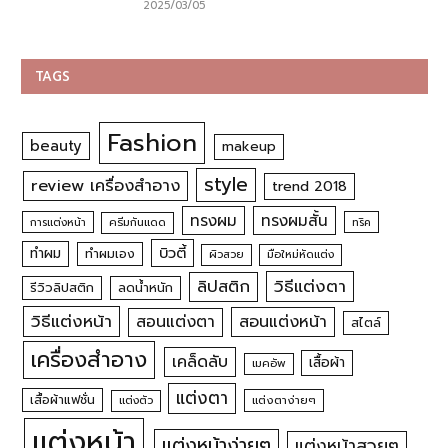
2025/03/05
TAGS
Fashion
beauty
makeup
style
review เครื่องสำอาง
trend 2018
ทรงผม
ทรงผมสั้น
การแต่งหน้า
ครีมกันแดด
ทริค
บิวตี้
ทำผม
ทำผมเอง
ผิวสวย
มือใหม่หัดแต่ง
วิธีแต่งตา
ลิปสติก
รีวิวลิปสติก
ลดน้ำหนัก
วิธีแต่งหน้า
สอนแต่งหน้า
สอนแต่งตา
สไตล์
เครื่องสำอาง
เคล็ดลับ
เสื้อผ้า
เมคอัพ
แต่งตา
เสื้อผ้าแฟชั่น
แต่งตัว
แต่งตาง่ายๆ
แต่งหน้า
แต่งหน้าง่ายๆ
แต่งหน้าสวยๆ