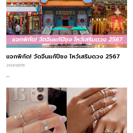
แจกพิกัด! วัดจีนแก้ปีชง ไหว้เสริมดวง 2567
2024/03/05
…