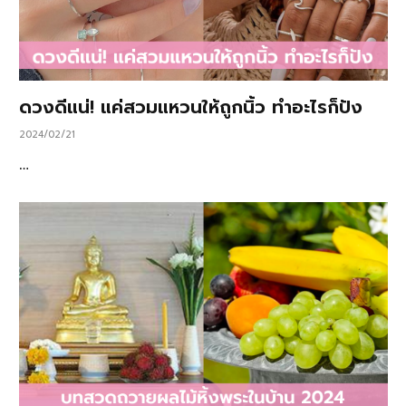
ดวงดีแน่! แค่สวมแหวนให้ถูกนิ้ว ทำอะไรก็ปัง
2024/02/21
…