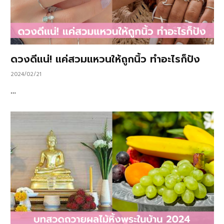
ดวงดีแน่! แค่สวมแหวนให้ถูกนิ้ว ทำอะไรก็ปัง
2024/02/21
…