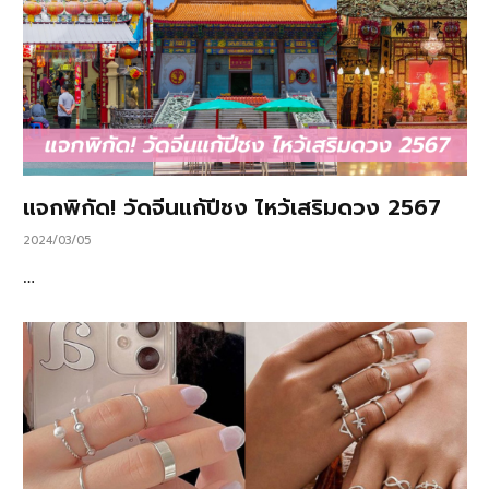
แจกพิกัด! วัดจีนแก้ปีชง ไหว้เสริมดวง 2567
2024/03/05
…