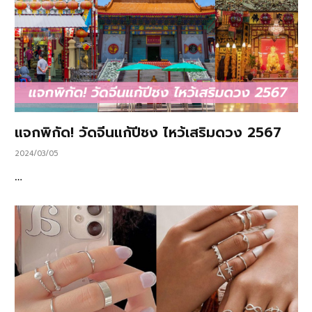
แจกพิกัด! วัดจีนแก้ปีชง ไหว้เสริมดวง 2567
2024/03/05
…