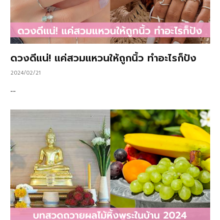
ดวงดีแน่! แค่สวมแหวนให้ถูกนิ้ว ทำอะไรก็ปัง
2024/02/21
…