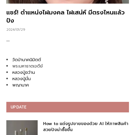
แชร์! ตำแหน่งไฝมงคล ไฝเสน่ห์ มีตรงไหนแล้ว
ปัง
2024/01/29
…
วัดป่านาคนิมิตต์
พระมหาธาตเจดีย์
หลวงปู่อว้าน
หลวงปู่มั่น
พญานาค
UPDATE
How to แต่งรูปขายของด้วย AI ให้ภาพสินค้า
สวยปังน่าซื้อขึ้น