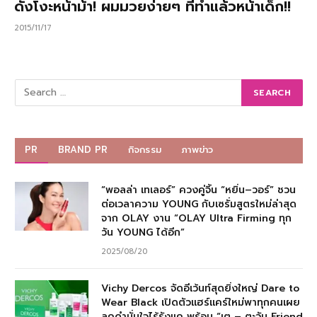
ดังโงะหน้าม้า! ผมมวยง่ายๆ ที่ทำแล้วหน้าเด็ก!!
2015/11/17
PR
BRAND PR
กิจกรรม
ภาพข่าว
“พอลล่า เทเลอร์” ควงคู่จิ้น “หยิ่น–วอร์” ชวน
ต่อเวลาความ YOUNG กับเซรั่มสูตรใหม่ล่าสุด
จาก OLAY งาน “OLAY Ultra Firming ทุก
วัน YOUNG ได้อีก”
2025/08/20
Vichy Dercos จัดอีเว้นท์สุดยิ่งใหญ่ Dare to
Wear Black เปิดตัวแฮร์แคร์ใหม่พาทุกคนเผย
ลุคดำมั่นใจไร้รังแค พร้อม “เต – ตะวัน Friend