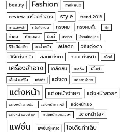
Fashion
beauty
makeup
style
review เครื่องสำอาง
trend 2018
ทรงผม
ทรงผมสั้น
การแต่งหน้า
ครีมกันแดด
ทริค
บิวตี้
ทำผม
ทำผมเอง
ผิวสวย
มือใหม่หัดแต่ง
วิธีแต่งตา
ลิปสติก
รีวิวลิปสติก
ลดน้ำหนัก
วิธีแต่งหน้า
สอนแต่งหน้า
สอนแต่งตา
สไตล์
เครื่องสำอาง
เคล็ดลับ
เสื้อผ้า
เมคอัพ
แต่งตา
เสื้อผ้าแฟชั่น
แต่งตัว
แต่งตาง่ายๆ
แต่งหน้า
แต่งหน้าง่ายๆ
แต่งหน้าสวยๆ
แต่งหน้าเอง
แต่งหน้าสายฝอ
แต่งหน้าเกาหลี
แต่งหน้าใสๆ
แต่งหน้าเองง่ายๆ
แต่งหน้าเองสวยๆ
แฟชั่น
ไอเดียทำเล็บ
แฟชั่นผู้หญิง