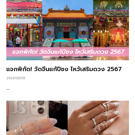
แจกพิกัด! วัดจีนแก้ปีชง ไหว้เสริมดวง 2567
2024/03/05
…