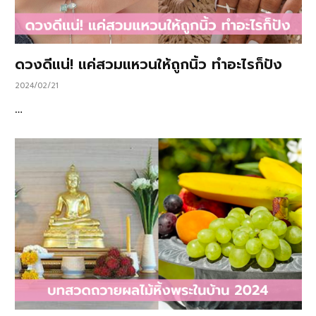
ดวงดีแน่! แค่สวมแหวนให้ถูกนิ้ว ทำอะไรก็ปัง
2024/02/21
…