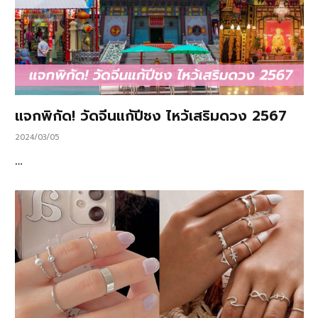
แจกพิกัด! วัดจีนแก้ปีชง ไหว้เสริมดวง 2567
2024/03/05
…