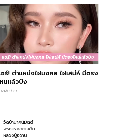
แชร์! ตำแหน่งไฝมงคล ไฝเสน่ห์ มีตรง
ไหนแล้วปัง
024/01/29
…
วัดป่านาคนิมิตต์
พระมหาธาตเจดีย์
หลวงปู่อว้าน