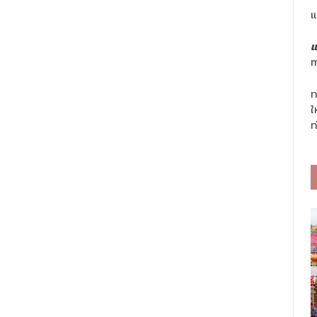
แ
แ
m
ท
ใ
ท