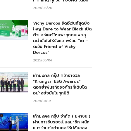
Firming ทุกวัน YOUNG ได้อีก”
2025/08/20
Vichy Dercos จัดอีเว้นท์สุดยิ่ง
ใหญ่ Dare to Wear Black เปิด
ตัวแฮร์แคร์ใหม่พาทุกคนเผยลุ
คดำมั่นใจไร้รังแค พร้อม “เต –
ตะวัน Friend of Vichy
Dercos”
2025/06/04
เก้ามงคล กรุ๊ป คว้ารางวัล
“Krungsri ESG Awards”
ตอกย้ำพันธกิจองค์กรที่เติบโต
อย่างยั่งยืนในทุกมิติ
2025/03/05
เก้ามงคล กรุ๊ป จำกัด ( มหาชน )
ผ่านการรับรองเป็นสมาชิก ผนึก
แนวร่วมต่อต้านคอร์รัปชันของ