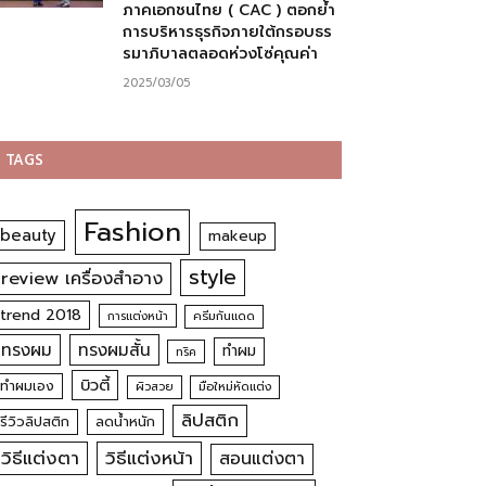
ภาคเอกชนไทย ( CAC ) ตอกย้ำ
การบริหารธุรกิจภายใต้กรอบธร
รมาภิบาลตลอดห่วงโซ่คุณค่า
2025/03/05
TAGS
Fashion
beauty
makeup
style
review เครื่องสำอาง
trend 2018
การแต่งหน้า
ครีมกันแดด
ทรงผม
ทรงผมสั้น
ทำผม
ทริค
บิวตี้
ทำผมเอง
ผิวสวย
มือใหม่หัดแต่ง
ลิปสติก
รีวิวลิปสติก
ลดน้ำหนัก
วิธีแต่งตา
วิธีแต่งหน้า
สอนแต่งตา