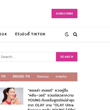
SUBSCRIBE
2024
รีวิวบิวตี้ TIKTOK
PR
BRAND PR
กิจกรรม
ภาพข่าว
“พอลล่า เทเลอร์” ควงคู่จิ้น
“หยิ่น–วอร์” ชวนต่อเวลาความ
YOUNG กับเซรั่มสูตรใหม่ล่าสุด
จาก OLAY งาน “OLAY Ultra