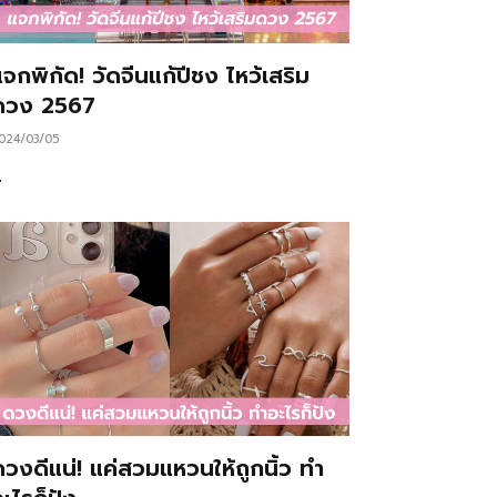
จกพิกัด! วัดจีนแก้ปีชง ไหว้เสริม
ดวง 2567
024/03/05
…
ดวงดีแน่! แค่สวมแหวนให้ถูกนิ้ว ทำ