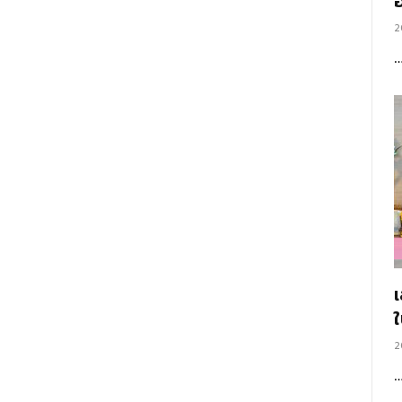
อ
2
2