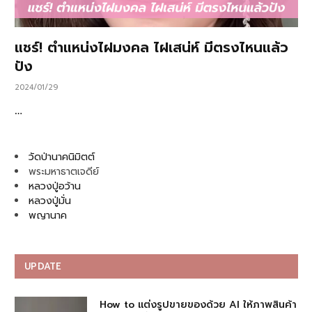
แชร์! ตำแหน่งไฝมงคล ไฝเสน่ห์ มีตรงไหนแล้ว
ปัง
2024/01/29
…
วัดป่านาคนิมิตต์
พระมหาธาตเจดีย์
หลวงปู่อว้าน
หลวงปู่มั่น
พญานาค
UPDATE
How to แต่งรูปขายของด้วย AI ให้ภาพสินค้า