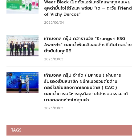
Wear Black เปิดตัวแฮร์แคร์ใหม่พาทุกคนเผย
ลุคดำมั่นใจไร้รังแค พร้อม “เต – ตะวัน Friend
of Vichy Dercos”
2025/06/04
เก้ามงคล กรุ๊ป คว้ารางวัล “Krungsri ESG
Awards” ตอกย้ำพันธกิจองค์กรที่เติบโตอย่าง
ยั่งยืนในทุกมิติ
2025/03/05
เก้ามงคล กรุ๊ป จำกัด ( มหาชน ) ผ่านการ
รับรองเป็นสมาชิก ผนึกแนวร่วมต่อต้าน
คอร์รัปชันของภาคเอกชนไทย ( CAC )
ตอกย้ำการบริหารธุรกิจภายใต้กรอบธรรมาภิ
บาลตลอดห่วงโซ่คุณค่า
2025/03/05
TAGS