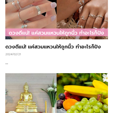
ดวงดีแน่! แค่สวมแหวนให้ถูกนิ้ว ทำอะไรก็ปัง
2024/02/21
…