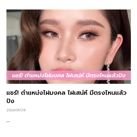
แชร์! ตำแหน่งไฝมงคล ไฝเสน่ห์ มีตรงไหนแล้ว
ปัง
2024/01/29
…