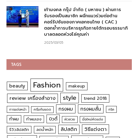
เก้ามงคล กรุ๊ป จำกัด ( มหาชน ) ผ่านการ
รับรองเป็นสมาชิก ผนึกแนวร่วมต่อต้าน
คอร์รัปชันของภาคเอกชนไทย ( CAC )
ตอกย้ำการบริหารธุรกิจภายใต้กรอบธรรมาภิ
บาลตลอดห่วงโซ่คุณค่า
2025/03/05
TAGS
Fashion
beauty
makeup
style
review เครื่องสำอาง
trend 2018
ทรงผม
ทรงผมสั้น
การแต่งหน้า
ครีมกันแดด
ทริค
บิวตี้
ทำผม
ทำผมเอง
ผิวสวย
มือใหม่หัดแต่ง
วิธีแต่งตา
ลิปสติก
รีวิวลิปสติก
ลดน้ำหนัก