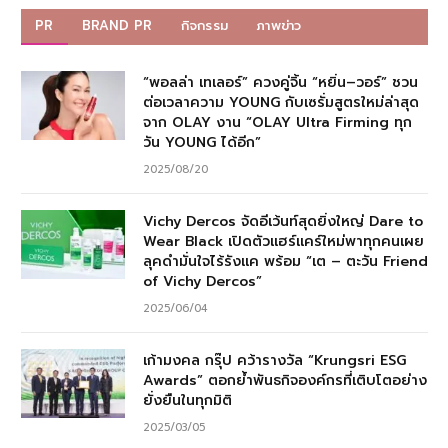
PR
BRAND PR
กิจกรรม
ภาพข่าว
“พอลล่า เทเลอร์” ควงคู่จิ้น “หยิ่น–วอร์” ชวน
ต่อเวลาความ YOUNG กับเซรั่มสูตรใหม่ล่าสุด
จาก OLAY งาน “OLAY Ultra Firming ทุก
วัน YOUNG ได้อีก”
2025/08/20
Vichy Dercos จัดอีเว้นท์สุดยิ่งใหญ่ Dare to
Wear Black เปิดตัวแฮร์แคร์ใหม่พาทุกคนเผย
ลุคดำมั่นใจไร้รังแค พร้อม “เต – ตะวัน Friend
of Vichy Dercos”
2025/06/04
เก้ามงคล กรุ๊ป คว้ารางวัล “Krungsri ESG
Awards” ตอกย้ำพันธกิจองค์กรที่เติบโตอย่าง
ยั่งยืนในทุกมิติ
2025/03/05