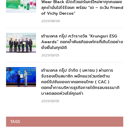
Wear Black เปิดตัวแฮร์แคร์ใหม่พาทุกคนเผย
ลุคดำมั่นใจไร้รังแค พร้อม “เต – ตะวัน Friend
of Vichy Dercos”
2025/06/04
เก้ามงคล กรุ๊ป คว้ารางวัล “Krungsri ESG
Awards” ตอกย้ำพันธกิจองค์กรที่เติบโตอย่าง
ยั่งยืนในทุกมิติ
2025/03/05
เก้ามงคล กรุ๊ป จำกัด ( มหาชน ) ผ่านการ
รับรองเป็นสมาชิก ผนึกแนวร่วมต่อต้าน
คอร์รัปชันของภาคเอกชนไทย ( CAC )
ตอกย้ำการบริหารธุรกิจภายใต้กรอบธรรมาภิ
บาลตลอดห่วงโซ่คุณค่า
2025/03/05
TAGS