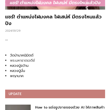
แชร์! ตำแหน่งไฝมงคล ไฝเสน่ห์ มีตรงไหนแล้ว
ปัง
2024/01/29
…
วัดป่านาคนิมิตต์
พระมหาธาตเจดีย์
หลวงปู่อว้าน
หลวงปู่มั่น
พญานาค
UPDATE
How to แต่งรูปขายของด้วย AI ให้ภาพสินค้า