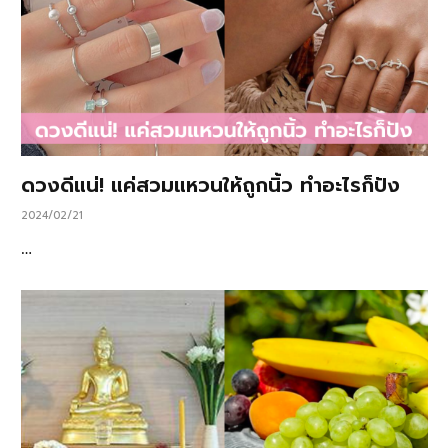
ดวงดีแน่! แค่สวมแหวนให้ถูกนิ้ว ทำอะไรก็ปัง
2024/02/21
…