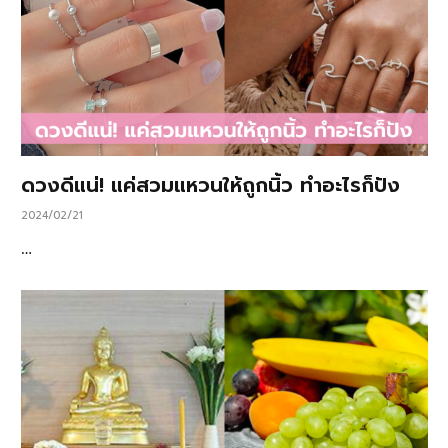
ดวงดีแน่! แค่สวมแหวนให้ถูกนิ้ว ทำอะไรก็ปัง
2024/02/21
…