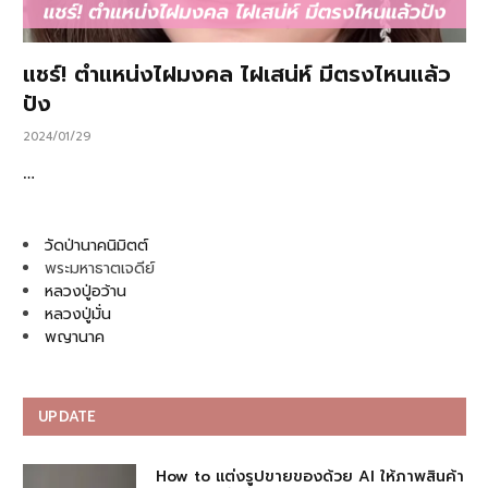
แชร์! ตำแหน่งไฝมงคล ไฝเสน่ห์ มีตรงไหนแล้ว
ปัง
2024/01/29
…
วัดป่านาคนิมิตต์
พระมหาธาตเจดีย์
หลวงปู่อว้าน
หลวงปู่มั่น
พญานาค
UPDATE
How to แต่งรูปขายของด้วย AI ให้ภาพสินค้า