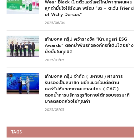
Wear Black เปิดตัวแฮร์แคร์ใหม่พาทุกคนเผย
ลุคดำมั่นใจไร้รังแค พร้อม “เต – ตะวัน Friend
of Vichy Dercos”
2025/06/04
เก้ามงคล กรุ๊ป คว้ารางวัล “Krungsri ESG
Awards” ตอกย้ำพันธกิจองค์กรที่เติบโตอย่าง
ยั่งยืนในทุกมิติ
2025/03/05
เก้ามงคล กรุ๊ป จำกัด ( มหาชน ) ผ่านการ
รับรองเป็นสมาชิก ผนึกแนวร่วมต่อต้าน
คอร์รัปชันของภาคเอกชนไทย ( CAC )
ตอกย้ำการบริหารธุรกิจภายใต้กรอบธรรมาภิ
บาลตลอดห่วงโซ่คุณค่า
2025/03/05
TAGS