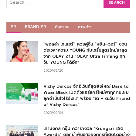
PR
BRAND PR
กิจกรรม
ภาพข่าว
“พอลล่า เทเลอร์” ควงคู่จิ้น “หยิ่น–วอร์” ชวน
ต่อเวลาความ YOUNG กับเซรั่มสูตรใหม่ล่าสุด
จาก OLAY งาน “OLAY Ultra Firming ทุก
วัน YOUNG ได้อีก”
2025/08/20
Vichy Dercos จัดอีเว้นท์สุดยิ่งใหญ่ Dare to
Wear Black เปิดตัวแฮร์แคร์ใหม่พาทุกคนเผย
ลุคดำมั่นใจไร้รังแค พร้อม “เต – ตะวัน Friend
of Vichy Dercos”
2025/06/04
เก้ามงคล กรุ๊ป คว้ารางวัล “Krungsri ESG
Awards” ตอกย้ำพันธกิจองค์กรที่เติบโตอย่าง