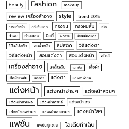
Fashion
beauty
makeup
style
review เครื่องสำอาง
trend 2018
ทรงผม
ทรงผมสั้น
การแต่งหน้า
ครีมกันแดด
ทริค
บิวตี้
ทำผม
ทำผมเอง
ผิวสวย
มือใหม่หัดแต่ง
วิธีแต่งตา
ลิปสติก
รีวิวลิปสติก
ลดน้ำหนัก
วิธีแต่งหน้า
สอนแต่งหน้า
สอนแต่งตา
สไตล์
เครื่องสำอาง
เคล็ดลับ
เสื้อผ้า
เมคอัพ
แต่งตา
เสื้อผ้าแฟชั่น
แต่งตัว
แต่งตาง่ายๆ
แต่งหน้า
แต่งหน้าง่ายๆ
แต่งหน้าสวยๆ
แต่งหน้าเอง
แต่งหน้าสายฝอ
แต่งหน้าเกาหลี
แต่งหน้าใสๆ
แต่งหน้าเองง่ายๆ
แต่งหน้าเองสวยๆ
แฟชั่น
ไอเดียทำเล็บ
แฟชั่นผู้หญิง