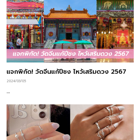
แจกพิกัด! วัดจีนแก้ปีชง ไหว้เสริมดวง 2567
2024/03/05
…