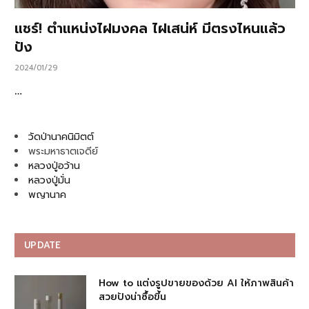
แชร์! ตำแหน่งไฝมงคล ไฝเสน่ห์ มีตรงไหนแล้ว
ปัง
2024/01/29
…
วัดป่านาคนิมิตต์
พระมหาธาตเจดีย์
หลวงปู่อว้าน
หลวงปู่มั่น
พญานาค
UPDATE
How to แต่งรูปขายของด้วย AI ให้ภาพสินค้า
สวยปังน่าซื้อขึ้น