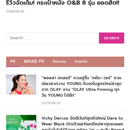
รีวิวจัดเต็ม! กระเป๋าหนัง O&B 8 รุ่น ยอดฮิต!!
2016/09/26
PR
BRAND PR
กิจกรรม
ภาพข่าว
“พอลล่า เทเลอร์” ควงคู่จิ้น “หยิ่น–วอร์” ชวน
ต่อเวลาความ YOUNG กับเซรั่มสูตรใหม่ล่าสุด
จาก OLAY งาน “OLAY Ultra Firming ทุก
วัน YOUNG ได้อีก”
2025/08/20
Vichy Dercos จัดอีเว้นท์สุดยิ่งใหญ่ Dare to
Wear Black เปิดตัวแฮร์แคร์ใหม่พาทุกคนเผย
ลุคดำมั่นใจไร้รังแค พร้อม “เต – ตะวัน Friend