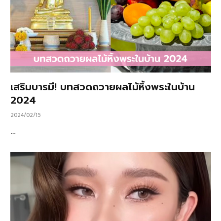
เสริมบารมี! บทสวดถวายผลไม้หิ้งพระในบ้าน
2024
2024/02/15
…