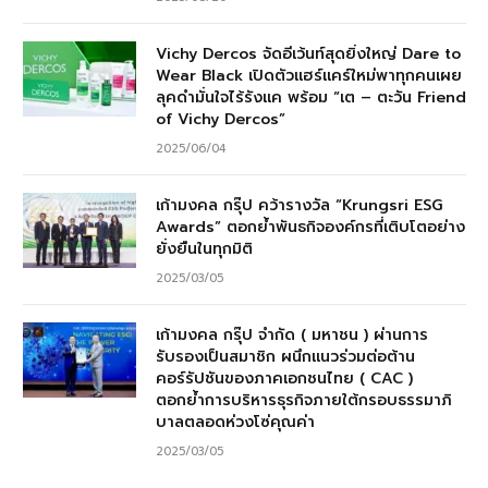
Vichy Dercos จัดอีเว้นท์สุดยิ่งใหญ่ Dare to
Wear Black เปิดตัวแฮร์แคร์ใหม่พาทุกคนเผย
ลุคดำมั่นใจไร้รังแค พร้อม “เต – ตะวัน Friend
of Vichy Dercos”
2025/06/04
เก้ามงคล กรุ๊ป คว้ารางวัล “Krungsri ESG
Awards” ตอกย้ำพันธกิจองค์กรที่เติบโตอย่าง
ยั่งยืนในทุกมิติ
2025/03/05
เก้ามงคล กรุ๊ป จำกัด ( มหาชน ) ผ่านการ
รับรองเป็นสมาชิก ผนึกแนวร่วมต่อต้าน
คอร์รัปชันของภาคเอกชนไทย ( CAC )
ตอกย้ำการบริหารธุรกิจภายใต้กรอบธรรมาภิ
บาลตลอดห่วงโซ่คุณค่า
2025/03/05