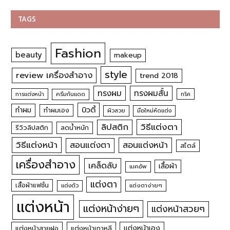
TAGS
Fashion
beauty
makeup
style
review เครื่องสำอาง
trend 2018
ทรงผม
ทรงผมสั้น
การแต่งหน้า
ครีมกันแดด
ทริค
บิวตี้
ทำผม
ทำผมเอง
ผิวสวย
มือใหม่หัดแต่ง
วิธีแต่งตา
ลิปสติก
รีวิวลิปสติก
ลดน้ำหนัก
วิธีแต่งหน้า
สอนแต่งหน้า
สอนแต่งตา
สไตล์
เครื่องสำอาง
เคล็ดลับ
เสื้อผ้า
เมคอัพ
แต่งตา
เสื้อผ้าแฟชั่น
แต่งตัว
แต่งตาง่ายๆ
แต่งหน้า
แต่งหน้าง่ายๆ
แต่งหน้าสวยๆ
แต่งหน้าเอง
แต่งหน้าสายฝอ
แต่งหน้าเกาหลี